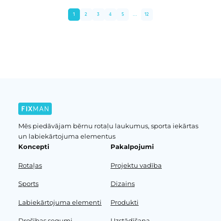
1
2
3
4
5
...
12
Iepriekšējā lapa
Nākošā lapa
Mēs piedāvājam bērnu rotaļu laukumus, sporta iekārtas
un labiekārtojuma elementus
Koncepti
Pakalpojumi
Rotaļas
Projektu vadība
Sports
Dizains
Labiekārtojuma elementi
Produkti
Drošības segumi
Uzstādīšana