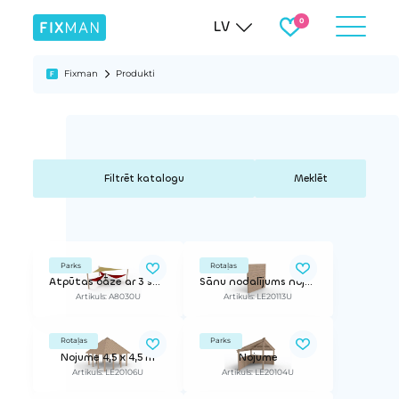
LV
Fixman
Produkti
Meklēt
Parks
Rotaļas
Atpūtas oāze ar 3 šūpuļtīkliem un saulessargu - bez krāsas
Sānu nodalījums nojumei
Artikuls: A8030U
Artikuls: LE20113U
Rotaļas
Parks
Nojume 4,5 x 4,5 m
Nojume
Artikuls: LE20106U
Artikuls: LE20104U