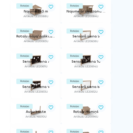
Rotaļas
Rotaļas
Nojume 3x3 m
Nojume ar slēdzamu telpu
Artikuls: LE20088U
Artikuls: LE20084U
Rotaļas
Rotaļas
Rotaļu māja/ noliktava
Sensorā siena 5
Artikuls: LE20083U
Artikuls: LE20608U
Rotaļas
Rotaļas
Sensorā siena 7
Sensorā siena 10
Artikuls: LE20611U
Artikuls: LE20614U
Rotaļas
Rotaļas
Sensorā siena 9
Sensorā siena 8
Artikuls: LE20613U
Artikuls: LE20612U
Rotaļas
Rotaļas
Augu kaste
Rotaļu namiņš
Artikuls: N5010U
Artikuls: LE20094U
Rotaļas
Rotaļas