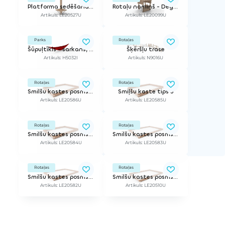
Platforma sedēšanai, balansam
Rotaļu namiņš - Degvielas uzpildes stacija
Artikuls: LE20527U
Artikuls: LE20099U
Parks
Rotaļas
Šūpuļtīkls - sarkans, 2.9m
Šķēršļu trase
Artikuls: H5032I
Artikuls: N9016U
Rotaļas
Rotaļas
Smilšu kastes posms, tips 6 (2m)
Smiļšu kaste tips 5
Artikuls: LE20586U
Artikuls: LE20585U
Rotaļas
Rotaļas
Smilšu kastes posms, tips 4 (2m)
Smilšu kastes posms, tips 3 (2m)
Artikuls: LE20584U
Artikuls: LE20583U
Rotaļas
Rotaļas
Smilšu kastes posms, tips 2 (2m)
Smilšu kastes posms, tips 1 (2m)
Artikuls: LE20582U
Artikuls: LE20510U