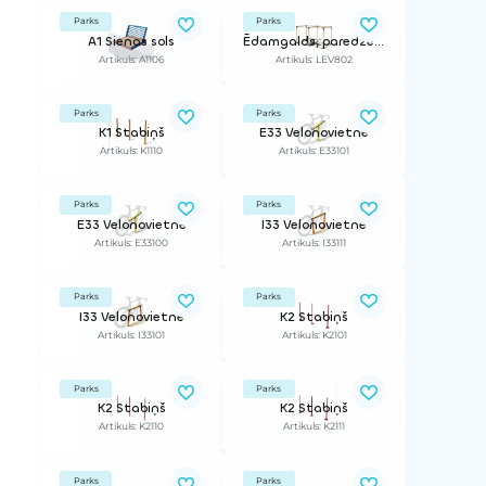
Parks
Parks
A1 Sienas sols
Ēdamgalds, paredzēts dubultajam rāmim
Artikuls: A1106
Artikuls: LEV802
Parks
Parks
K1 Stabiņš
E33 Velonovietne
Artikuls: K1110
Artikuls: E33101
Parks
Parks
E33 Velonovietne
I33 Velonovietne
Artikuls: E33100
Artikuls: I33111
Parks
Parks
I33 Velonovietne
K2 Stabiņš
Artikuls: I33101
Artikuls: K2101
Parks
Parks
K2 Stabiņš
K2 Stabiņš
Artikuls: K2110
Artikuls: K2111
Parks
Parks