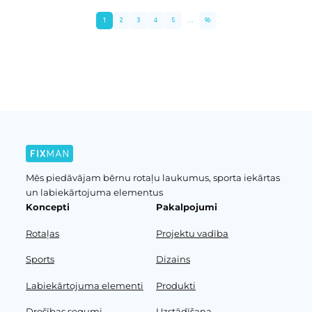
1
2
3
4
5
...
96
Iepriekšējā lapa
Nākošā lapa
Mēs piedāvājam bērnu rotaļu laukumus, sporta iekārtas
un labiekārtojuma elementus
Koncepti
Pakalpojumi
Rotaļas
Projektu vadība
Sports
Dizains
Labiekārtojuma elementi
Produkti
Drošības segumi
Uzstādīšana