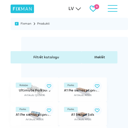
LV
Fixman
Produkti
Meklēt
Rotaļas
Parks
Ultimate Parkour 3
A1 Pie sienas stiprināms sols
Artikuls: Q03896
Artikuls: A1326
Parks
Parks
A1 Pie sienas stiprināms sols
A1 Sienas Sols
Artikuls: A1306
Artikuls: A1126