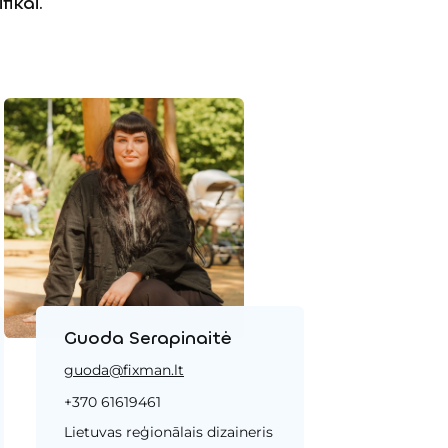
fikai.
Guoda Serapinaitė
guoda@fixman.lt
+370 61619461
Lietuvas reģionālais dizaineris