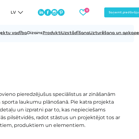
LV
Saņemt piedāvāj
jektu vadība
Dizains
Produkti
Uzstādīšana
Uzturēšana un apkope
ieno pieredzējušus speciālistus ar zināšanām
n sporta laukumu plānošanā. Pie katra projekta
detaļu un izpratni par to, kas nepieciešams
 pilsētvidēs, radot stāstus un projektējot tos ar
tiem, produktiem un elementiem.