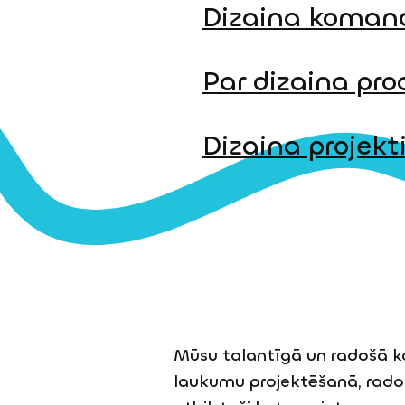
Dizaina koman
Par dizaina pro
Dizaina projekt
Mūsu talantīgā un radošā k
laukumu projektēšanā, radot