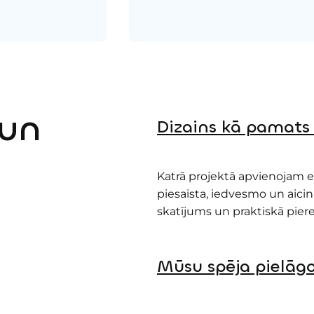
 un
Dizains kā pamats
Katrā projektā apvienojam estē
piesaista, iedvesmo un aici
skatījums un praktiskā piere
Mūsu spēja pielāgo