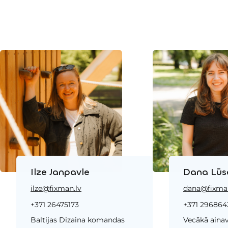
Ilze Janpavle
Dana Lūs
ilze@fixman.lv
dana@fixman
+371 26475173
+371 296864
Baltijas Dizaina komandas
Vecākā ainav