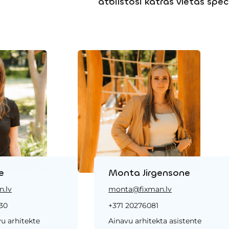
atbilstoši katras vietas speci
e
Monta Jirgensone
.lv
monta@fixman.lv
30
+371 20276081
u arhitekte
Ainavu arhitekta asistente