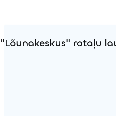
"Lõunakeskus" rotaļu la