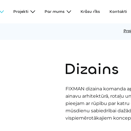
Projekti
Par mums
Krāsu rīks
Kontakti
Pro
Dizains
FIXMAN dizaina komanda apv
ainavu arhitektūrā, rotaļu u
pieejam ar rūpību par katru 
mūsdienu sabiedrībai dažādās
vispiemērotākajiem koncep