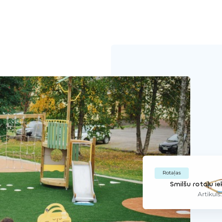
Rotaļas
Smilšu rotaļu i
Artikuls