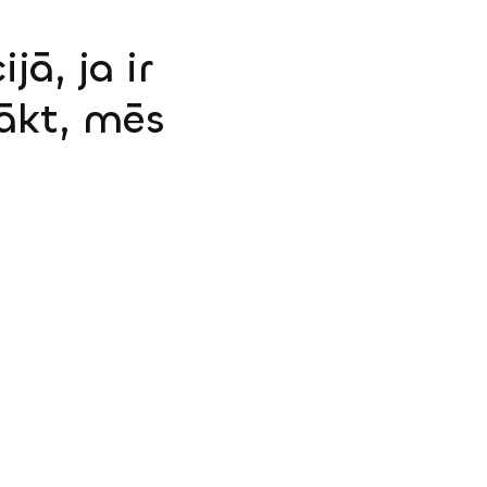
jā, ja ir
sākt, mēs