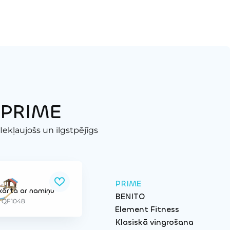
PRIME
Iekļaujošs un ilgstpējīgs
PRIME
ekārta ar namiņu
BENITO
: QF1048
Element Fitness
Klasiskā vingrošana