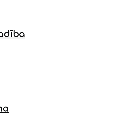
adība
na