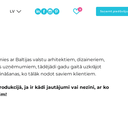
LV
Saņemt piedāvāj
ies ar Baltijas valstu arhitektiem, dizaineriem,
s uzņēmumiem, tādējādi gadu gaitā uzkrājot
nāšanas, ko tālāk nodot saviem klientiem.
odukcijā, ja ir kādi jautājumi vai nezini, ar ko
im!