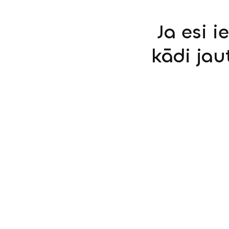
Ja esi i
kādi jau