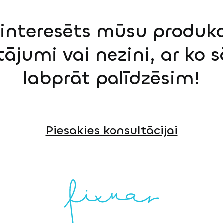
einteresēts mūsu produkci
tājumi vai nezini, ar ko 
labprāt palīdzēsim!
Piesakies konsultācijai