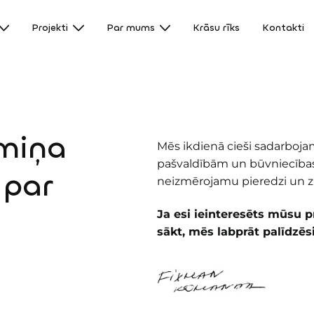
Projekti
Par mums
Krāsu rīks
Kontakti
rmiņa
Mēs ikdienā cieši sadarbojam
pašvaldībām un būvniecība
 par
neizmērojamu pieredzi un zi
Ja esi ieinteresēts mūsu pr
sākt, mēs labprāt palīdzēs