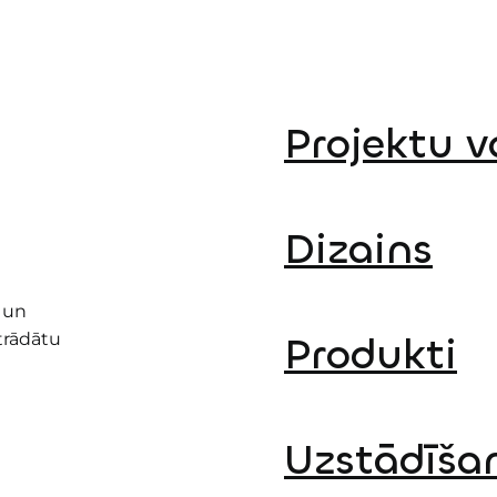
Projektu v
Dizains
 un
Produkti
trādātu
Uzstādīša