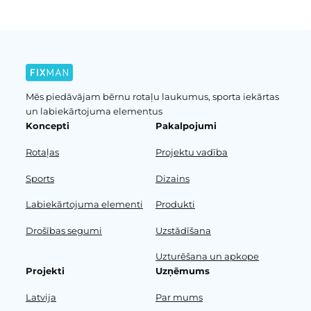
Mēs piedāvājam bērnu rotaļu laukumus, sporta iekārtas
un labiekārtojuma elementus
Koncepti
Pakalpojumi
Rotaļas
Projektu vadība
Sports
Dizains
Labiekārtojuma elementi
Produkti
Drošības segumi
Uzstādīšana
Uzturēšana un apkope
Projekti
Uzņēmums
Latvija
Par mums