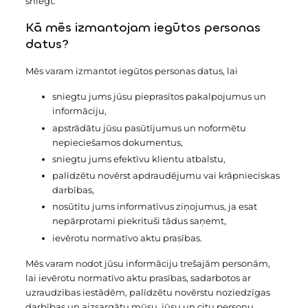
sniegt.
Kā mēs izmantojam iegūtos personas
datus?
Mēs varam izmantot iegūtos personas datus, lai
sniegtu jums jūsu pieprasītos pakalpojumus un
informāciju,
apstrādātu jūsu pasūtījumus un noformētu
nepieciešamos dokumentus,
sniegtu jums efektīvu klientu atbalstu,
palīdzētu novērst apdraudējumu vai krāpnieciskas
darbības,
nosūtītu jums informatīvus ziņojumus, ja esat
nepārprotami piekrituši tādus saņemt,
ievērotu normatīvo aktu prasības.
Mēs varam nodot jūsu informāciju trešajām personām,
lai ievērotu normatīvo aktu prasības, sadarbotos ar
uzraudzības iestādēm, palīdzētu novērstu noziedzīgas
darbības un aizsargātu mūsu, jūsu un citu personu