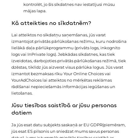
kontrolēt, jo šīs sīkdatnes nav iestatījusi mūsu
mājas lapa.
Kā atteikties no sīkdatnēm?
Lai atteiktos no sīkdatņu saņemšanas, jūs varat
izmantojot privātās pārlūkošanas režīmu, kuru nodrošina
lielākā daļa pārlūkprogrammu (privāts logs, inkognito
logs vai InPrivate logs). Jebkādas sīkdatnes, kas tiek
izveidotas, darbojoties privātās pārlūkošanas režīmā, tiek
dzēstas, tiklīdz jūs aizverat visus pārlūka logus. Jūs varat
izmantot bezmaksas rīku Your Online Choices vai
YourAdChoices lai atteiktos no mērķētas reklāmas
rādīšanai nepieciešamās informācijas iegūšanas un
lietošanas.
Jūsu tiesības saistībā ar jūsu personas
datiem
Ja jūs esat datu subjekts saskaņā ar EU GDPR(piemēram,
jūs esat ES pilsonis un sniedzat mums savus personas
datus), jums ir turpmāk minētās tiesības saistībā ar