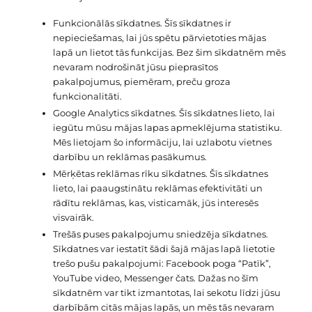
Funkcionālās sīkdatnes. Šīs sīkdatnes ir
nepieciešamas, lai jūs spētu pārvietoties mājas
lapā un lietot tās funkcijas. Bez šim sīkdatnēm mēs
nevaram nodrošināt jūsu pieprasītos
pakalpojumus, piemēram, preču groza
funkcionalitāti.
Google Analytics sīkdatnes. Šīs sīkdatnes lieto, lai
iegūtu mūsu mājas lapas apmeklējuma statistiku.
Mēs lietojam šo informāciju, lai uzlabotu vietnes
darbību un reklāmas pasākumus.
Mērķētas reklāmas rīku sīkdatnes. Šīs sīkdatnes
lieto, lai paaugstinātu reklāmas efektivitāti un
rādītu reklāmas, kas, visticamāk, jūs interesēs
visvairāk.
Trešās puses pakalpojumu sniedzēja sīkdatnes.
Sīkdatnes var iestatīt šādi šajā mājas lapā lietotie
trešo pušu pakalpojumi: Facebook poga “Patīk”,
YouTube video, Messenger čats. Dažas no šīm
sīkdatnēm var tikt izmantotas, lai sekotu līdzi jūsu
darbībām citās mājas lapās, un mēs tās nevaram