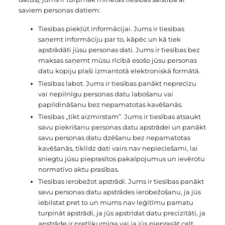
saviem personas datiem:
Tiesības piekļūt informācijai. Jums ir tiesības
saņemt informāciju par to, kāpēc un kā tiek
apstrādāti jūsu personas dati. Jums ir tiesības bez
maksas saņemt mūsu rīcībā esošo jūsu personas
datu kopiju plaši izmantotā elektroniskā formātā.
Tiesības labot. Jums ir tiesības panākt neprecīzu
vai nepilnīgu personas datu labošanu vai
papildināšanu bez nepamatotas kavēšanās.
Tiesības „tikt aizmirstam”. Jums ir tiesības atsaukt
savu piekrišanu personas datu apstrādei un panākt
savu personas datu dzēšanu bez nepamatotas
kavēšanās, tiklīdz dati vairs nav nepieciešami, lai
sniegtu jūsu pieprasītos pakalpojumus un ievērotu
normatīvo aktu prasības.
Tiesības ierobežot apstrādi. Jums ir tiesības panākt
savu personas datu apstrādes ierobežošanu, ja jūs
iebilstat pret to un mums nav leģitīmu pamatu
turpināt apstrādi, ja jūs apstrīdat datu precizitāti, ja
apstrāde ir pretlikumīga vai ja jūs pieprasāt celt,