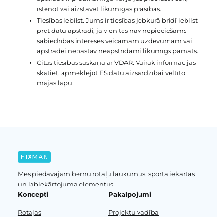
īstenot vai aizstāvēt likumīgas prasības.
Tiesības iebilst. Jums ir tiesības jebkurā brīdī iebilst
pret datu apstrādi, ja vien tas nav nepieciešams
sabiedrības interesēs veicamam uzdevumam vai
apstrādei nepastāv neapstrīdami likumīgs pamats.
Citas tiesības saskaņā ar VDAR. Vairāk informācijas
skatiet, apmeklējot ES datu aizsardzībai veltīto
mājas lapu
Mēs piedāvājam bērnu rotaļu laukumus, sporta iekārtas
un labiekārtojuma elementus
Koncepti
Pakalpojumi
Rotaļas
Projektu vadība