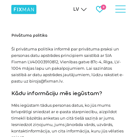
LV
Privātuma politika
Šī privātuma politika informē par privātuma praksi un
personas datu apstrādes principiem saistībā ar SIA
Fixman LV40003910812, Vienības gatve 87c-4, Rīga, LV-
1004 mājas lapu un pakalpojumiem. Lai sazinātos
saistībā ar datu apstrādes jautājumiem, lūdzu rakstiet e-
pastu uz birojs@fixman.lv.
Kādu informāciju mēs iegūstam?
Mēs iegūstam tādus personas datus, ko jūs mums
brīvprātīgi sniedzat ar e-pasta starpniecību, aizpildot
tīmeklī bāzētās anketas un citā tiešā saziņā ar jums.
Iesniedzot ziņojumu, jums jānorāda vārds, uzvārds,
kontaktinformācija, un cita informācija, kuru jūs vēlaties