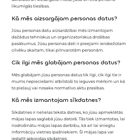
likumīgās tiesības.
Kā mēs aizsargājam personas datus?
Jūsu personas datu aizsardzībai mēs izmantojam
dažādus tehniskus un organizatoriskus drošības
pasākumus. Jūsu personas dati ir pieejami ierobežotam
cilvēku skaitam, tikai pilnvarotām personām.
Cik ilgi mēs glabājam personas datus?
Mēs glabājam jūsu personas datus tik ilgi, cik ilgi tie ir
mums nepieciešami atbilstoši to ieguves mērķim un kā
to pieļauj vai nosaka normatīvo aktu prasības.
Kā mēs izmantojam sīkdatnes?
Sīkdatnes ir nelielas teksta datnes, ko jūsu apmeklētās
mājas lapas saglabā jūsu datorā. Tās tiek izmantotas, lai
nodrošinātu mājas lapas darbību, kā arī lai sniegtu
informāciju vietnes īpašniekiem. Šī mājas lapa var
iestatīt sekojošas sīkdatnes: