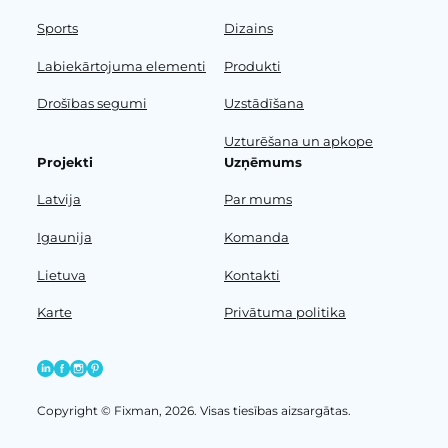
Sports
Dizains
Labiekārtojuma elementi
Produkti
Drošības segumi
Uzstādīšana
Uzturēšana un apkope
Projekti
Uzņēmums
Latvija
Par mums
Igaunija
Komanda
Lietuva
Kontakti
Karte
Privātuma politika
Copyright © Fixman, 2026. Visas tiesības aizsargātas.