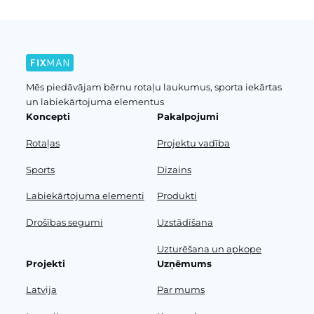
Mēs piedāvājam bērnu rotaļu laukumus, sporta iekārtas
un labiekārtojuma elementus
Koncepti
Pakalpojumi
Rotaļas
Projektu vadība
Sports
Dizains
Labiekārtojuma elementi
Produkti
Drošības segumi
Uzstādīšana
Uzturēšana un apkope
Projekti
Uzņēmums
Latvija
Par mums