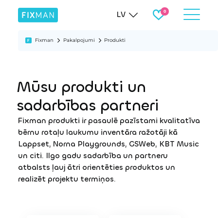
LV
Fixman
Pakalpojumi
Produkti
Mūsu produkti un
sadarbības partneri
Fixman produkti ir pasaulē pazīstami kvalitatīva
bērnu rotaļu laukumu inventāra ražotāji kā
Lappset, Norna Playgrounds, GSWeb, KBT Music
un citi. Ilgo gadu sadarbība un partneru
atbalsts ļauj ātri orientēties produktos un
realizēt projektu termiņos.