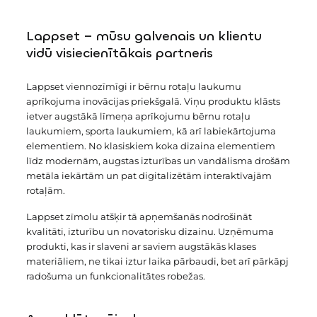
Lappset – mūsu galvenais un klientu
vidū visiecienītākais partneris
Lappset viennozīmīgi ir bērnu rotaļu laukumu
aprīkojuma inovācijas priekšgalā. Viņu produktu klāsts
ietver augstākā līmeņa aprīkojumu bērnu rotaļu
laukumiem, sporta laukumiem, kā arī labiekārtojuma
elementiem. No klasiskiem koka dizaina elementiem
līdz modernām, augstas izturības un vandālisma drošām
metāla iekārtām un pat digitalizētām interaktīvajām
rotaļām.
Lappset zīmolu atšķir tā apņemšanās nodrošināt
kvalitāti, izturību un novatorisku dizainu. Uzņēmuma
produkti, kas ir slaveni ar saviem augstākās klases
materiāliem, ne tikai iztur laika pārbaudi, bet arī pārkāpj
radošuma un funkcionalitātes robežas.