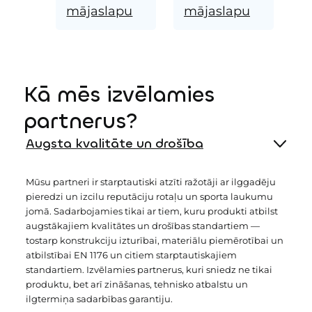
mājaslapu
mājaslapu
Kā mēs izvēlamies
partnerus?
Augsta kvalitāte un drošība
Mūsu partneri ir starptautiski atzīti ražotāji ar ilggadēju
pieredzi un izcilu reputāciju rotaļu un sporta laukumu
jomā. Sadarbojamies tikai ar tiem, kuru produkti atbilst
augstākajiem kvalitātes un drošības standartiem —
tostarp konstrukciju izturībai, materiālu piemērotībai un
atbilstībai EN 1176 un citiem starptautiskajiem
standartiem. Izvēlamies partnerus, kuri sniedz ne tikai
produktu, bet arī zināšanas, tehnisko atbalstu un
ilgtermiņa sadarbības garantiju.