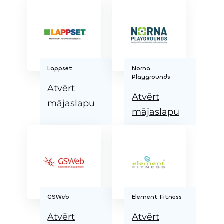
Lappset
Norna
Playgrounds
Atvērt
Atvērt
mājaslapu
mājaslapu
GSWeb
Element Fitness
Atvērt
Atvērt