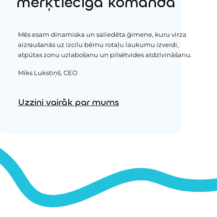
mērķtiecīgā komanda
Mēs esam dinamiska un saliedēta ģimene, kuru virza
aizraušanās uz izcilu bērnu rotaļu laukumu izveidi,
atpūtas zonu uzlabošanu un pilsētvides atdzīvināšanu.
Miks Lukstiņš, CEO
Uzzini vairāk par mums