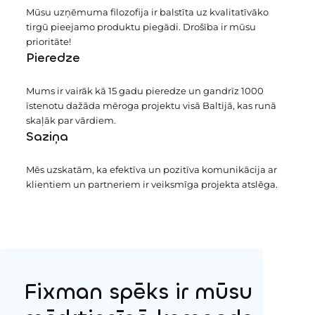
Mūsu uzņēmuma filozofija ir balstīta uz kvalitatīvāko
tirgū pieejamo produktu piegādi. Drošība ir mūsu
prioritāte!
Pieredze
Mums ir vairāk kā 15 gadu pieredze un gandrīz 1000
īstenotu dažāda mēroga projektu visā Baltijā, kas runā
skaļāk par vārdiem.
Saziņa
Mēs uzskatām, ka efektīva un pozitīva komunikācija ar
klientiem un partneriem ir veiksmīga projekta atslēga.
Fixman spēks ir
mūsu