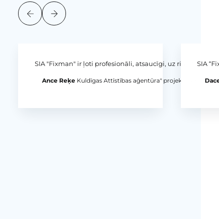
SIA "Fixman" ir ļoti profesionāli, atsaucīgi, uz risinājumu 
SIA “Fi
Ance Reķe
Kuldīgas Attīstības aģentūra" projektu vadītāja
Dace