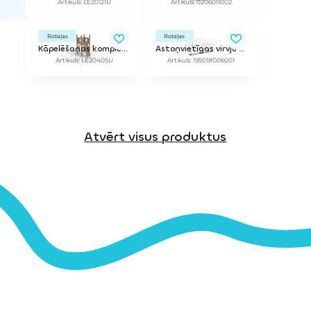
Artikuls: LE20121U
Artikuls: 0206011002
Rotaļas
Rotaļas
Kāpelēšanas komplekss
Astoņvietīgas virvju šūpoles (bez balstiem)
Artikuls: LE20405U
Artikuls: 195018006001
Atvērt visus produktus