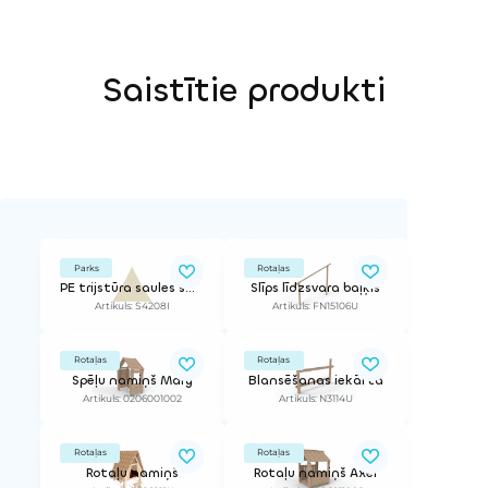
Saistītie produkti
Parks
Rotaļas
PE trijstūra saules sargs, 4x4x4 m
Slīps līdzsvara baļķis
Artikuls: S4208I
Artikuls: FN15106U
Rotaļas
Rotaļas
Spēļu namiņš Mary
Blansēšanas iekārta
Artikuls: 0206001002
Artikuls: N3114U
Rotaļas
Rotaļas
Rotaļu namiņš
Rotaļu namiņš Axel