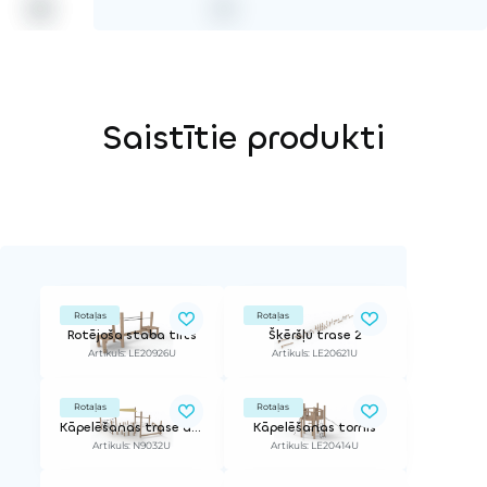
Saistītie produkti
Rotaļas
Rotaļas
Rotējoša staba tilts
Šķēršļu trase 2
Artikuls: LE20926U
Artikuls: LE20621U
Rotaļas
Rotaļas
Kāpelēšanas trase ar jumtiņu
Kāpelēšanas tornis
Artikuls: N9032U
Artikuls: LE20414U