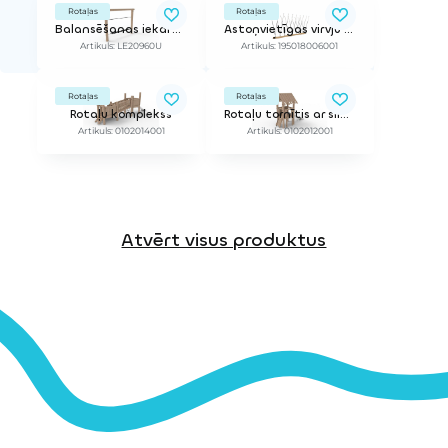
Rotaļas
Rotaļas
Balansēšanas iekārta
Astoņvietīgas virvju šūpoles (bez balstiem)
Artikuls: LE20960U
Artikuls: 195018006001
Rotaļas
Rotaļas
Rotaļu komplekss
Rotaļu tornītis ar slidkalniņu un virvi QUATRY 950 RO
Artikuls: 0102014001
Artikuls: 0102012001
Atvērt visus produktus