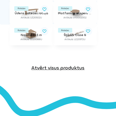
Rotaļas
Rotaļas
Ūdens noteces rotaļa
Platformas atsperu balansieris
Artikuls: LE20502U
Artikuls: 0110002002
Rotaļas
Rotaļas
Nojume 3x3 m
Šķēršļu trase 8
Artikuls: LE20088U
Artikuls: LE20972U
Atvērt visus produktus