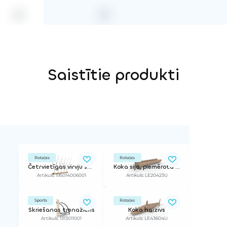
Saistītie produkti
Rotaļas
Rotaļas
Četrvietīgas virvju šūpoles (bez balstiem)
Koka sija, piemērota ūdens rotaļām
Artikuls: 195014006001
Artikuls: LE20423U
Sports
Rotaļas
Skriešanas trenažieris
Koka haizivs
Artikuls: 1313011001
Artikuls: LE43604U