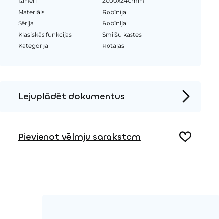
Izmēri
2000x240mm
Materiāls
Robīnija
Sērija
Robīnija
Klasiskās funkcijas
Smilšu kastes
Kategorija
Rotaļas
Lejuplādēt dokumentus
Produkta lapa
Pievienot vēlmju sarakstam