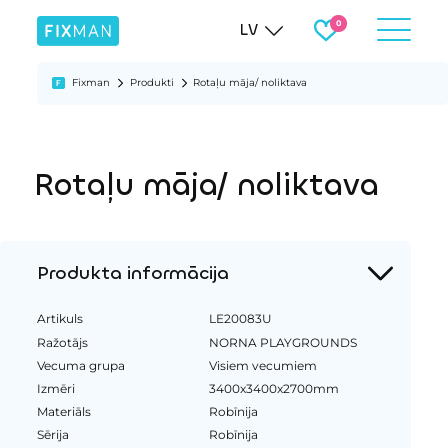
LV
Fixman
Produkti
Rotaļu māja/ noliktava
Rotaļu māja/ noliktava
Produkta informācija
Artikuls
LE20083U
Ražotājs
NORNA PLAYGROUNDS
Vecuma grupa
Visiem vecumiem
Izmēri
3400x3400x2700mm
Materiāls
Robīnija
Sērija
Robīnija