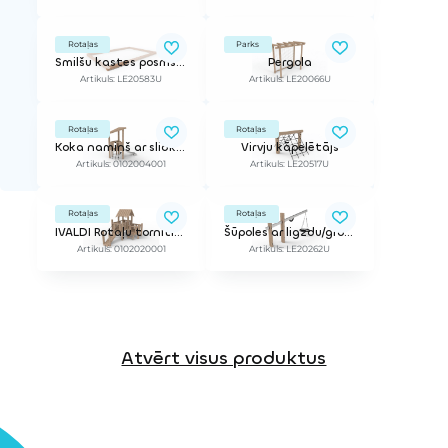
Rotaļas
Parks
Smilšu kastes posms, tips 3 (2m)
Pergola
Artikuls: LE20583U
Artikuls: LE20066U
Rotaļas
Rotaļas
Koka namiņš ar slidkalniņu
Virvju kāpelētājs
Artikuls: 0102004001
Artikuls: LE20517U
Rotaļas
Rotaļas
IVALDI Rotaļu tornītis ar slidkalniņu
Šūpoles ar ligzdu/grozu
Artikuls: 0102020001
Artikuls: LE20262U
Atvērt visus produktus