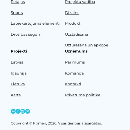
Rotaļas
Projektu vadība
Sports
Dizains
Labiekārtojuma elementi
Produkti
Drošības segumi
Uzstādīšana
Uzturēšana un apkope
Projekti
Uzņēmums
Latvija
Par mums
Igaunija
Komanda
Lietuva
Kontakti
Karte
Privātuma politika
Copyright © Fixman, 2026. Visas tiesības aizsargātas.