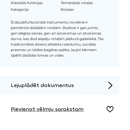
Klasiskās funkcijas
Tematiskās rotaļas
Kategorija
Rotaļas
Šī daudzfunkcionālā instrumentu novietne ir
piemērota dažādām rotaļām. Būdiņai ir gan jumts,
gan slēgtas sienas, gan arī aizveramas un atveramas
durvis, kas dod iespēju rotaļām jebkurā gadalaikā. Tās
tradicionālais dizains atbalsta radošumu, sociālās
prasmes un iztēles bagātas spēles, ļaujot bērniem
izpētīt dažādas lomas un vides.
Lejuplādēt dokumentus
Produkta lapa
Pievienot vēlmju sarakstam