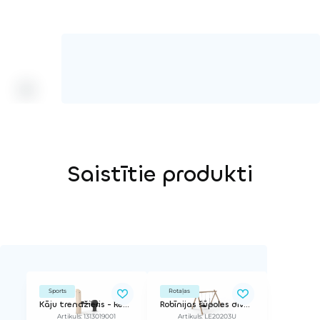
Saistītie produkti
Sports
Rotaļas
Kāju trenažieris - Regulējama pretestība
Robīnijas šūpoles divvietīgas (ar riepas un parasto sēdeklīti)
Artikuls: 1313019001
Artikuls: LE20203U