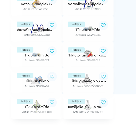
Rotaļu komplekss
Varavīksnes šūpoles (vienvietīgas)
Artikuls: GSW805SL
Artikuls: GSRS3100
Rotaļas
Rotaļas
Varavīksnes šūpoles (divvietīgas)
Tīklu piramīda
Artikuls: GSRS3200
Artikuls: GSW8033
Rotaļas
Rotaļas
Tīklu piramīda
Tīklu piramīda ar kāpšanas sienu
Artikuls: GSW8013
Artikuls: GSW801B
Rotaļas
Rotaļas
Tīklu sistēma
Tīklu piramīda 5,74m
Artikuls: GSRH402
Artikuls: 360055006001
Rotaļas
Rotaļas
Tīklu piramīda
Rotējoša tīklu piramīda
Artikuls: 361226006001
Artikuls: 362026006001