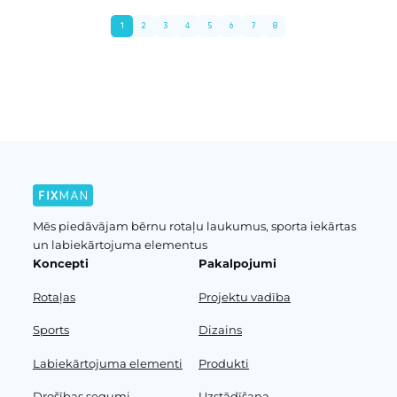
1
2
3
4
5
6
7
8
Iepriekšējā lapa
Nākošā lapa
Mēs piedāvājam bērnu rotaļu laukumus, sporta iekārtas
un labiekārtojuma elementus
Koncepti
Pakalpojumi
Rotaļas
Projektu vadība
Sports
Dizains
Labiekārtojuma elementi
Produkti
Drošības segumi
Uzstādīšana