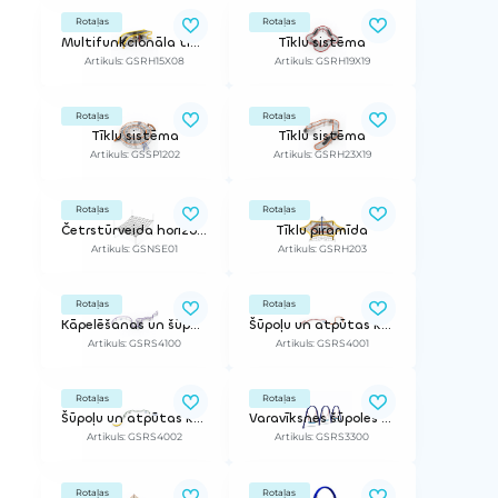
Rotaļas
Rotaļas
Multifunkcionāla tīklu sistēma
Tīklu sistēma
Artikuls: GSRH15X08
Artikuls: GSRH19X19
Rotaļas
Rotaļas
Tīklu sistēma
Tīklu sistēma
Artikuls: GSSP1202
Artikuls: GSRH23X19
Rotaļas
Rotaļas
Četrstūrveida horizontālais tīkls
Tīklu piramīda
Artikuls: GSNSE01
Artikuls: GSRH203
Rotaļas
Rotaļas
Kāpelēšanas un šūpoļu tīklu komplekss
Šūpoļu un atpūtas komplekss
Artikuls: GSRS4100
Artikuls: GSRS4001
Rotaļas
Rotaļas
Šūpoļu un atpūtas komplekss
Varavīksnes šūpoles (trīsvietīgas)
Artikuls: GSRS4002
Artikuls: GSRS3300
Rotaļas
Rotaļas