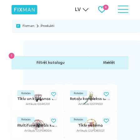
LV
Fixman
Produkti
Meklēt
Rotaļas
Rotaļas
Tīklu un kāpšanas tornis
Rotaļu komplekss ar tīkiem "Koku galotnēs"
Artikuls: GSRG101
Artikuls: GSTP1021
Rotaļas
Rotaļas
Multifunkcionāls kāpšanas kupols
Tīklu sistēma
Artikuls: GSPD8004
Artikuls: GSPD80021