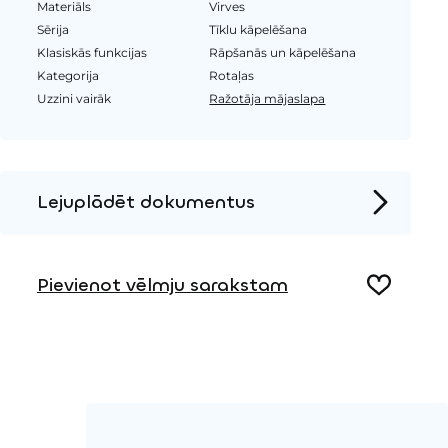
Materiāls
Virves
Sērija
Tīklu kāpelēšana
Klasiskās funkcijas
Rāpšanās un kāpelēšana
Kategorija
Rotaļas
Uzzini vairāk
Ražotāja mājaslapa
Lejuplādēt dokumentus
Produkta lapa
Pievienot vēlmju sarakstam