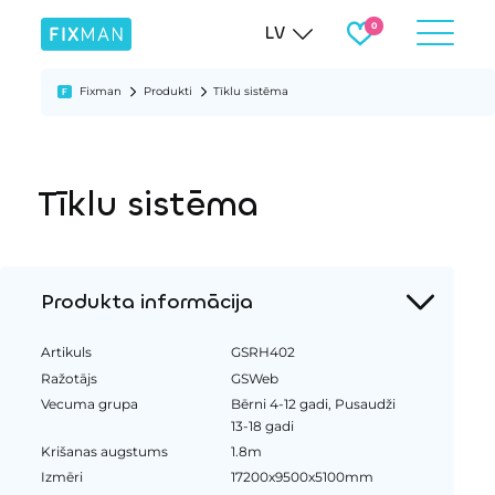
LV
Fixman
Produkti
Tīklu sistēma
Tīklu sistēma
Produkta informācija
Artikuls
GSRH402
Ražotājs
GSWeb
Vecuma grupa
Bērni 4-12 gadi, Pusaudži
13-18 gadi
Krišanas augstums
1.8m
Izmēri
17200x9500x5100mm