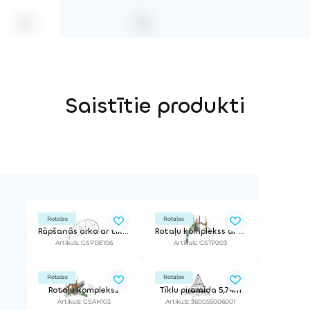
Saistītie produkti
Rotaļas
Rotaļas
Rāpšanās arka ar tīklu
Rotaļu komplekss ar tīkiem
Artikuls: GSPDE106
Artikuls: GSTP203
Rotaļas
Rotaļas
Rotaļu komplekss
Tīklu piramīda 5,74m
Artikuls: GSAH103
Artikuls: 360055006001