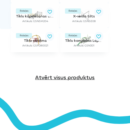
Rotaļas
Rotaļas
Tīklu kāpelēšanas trase Netscape
X-veida tilts
Artikuls: GSNSM204
Artikuls: GSNSE08
Rotaļas
Rotaļas
Tīklu sistēma
Tīklu komplekss Lapu mežs
Artikuls: GSPD80021
Artikuls: GSN301
Atvērt visus produktus