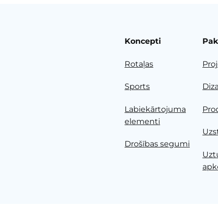
Koncepti
Pak
Rotaļas
Pro
Sports
Diz
Labiekārtojuma
Pro
elementi
Uzs
Drošības segumi
Uzt
apk