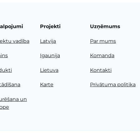
alpojumi
Projekti
Uzņēmums
jektu vadība
Latvija
Par mums
ains
Igaunija
Komanda
dukti
Lietuva
Kontakti
tādīšana
Karte
Privātuma politika
urēšana un
ope