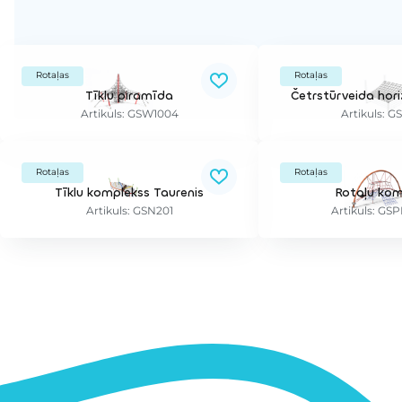
Rotaļas
Rotaļas
Tīklu piramīda
Četrstūrveida hori
Artikuls: GSW1004
Artikuls: G
Rotaļas
Rotaļas
Tīklu komplekss Taurenis
Rotaļu kom
Artikuls: GSN201
Artikuls: G