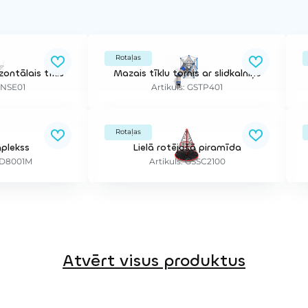
Rotaļas
zontālais tīkls
Mazais tīklu tornis ar slidkalniņu
SNSE01
Artikuls: GSTP401
Rotaļas
plekss
Lielā rotējošā piramīda
SPD8001M
Artikuls: GSSC2100
Atvērt visus produktus