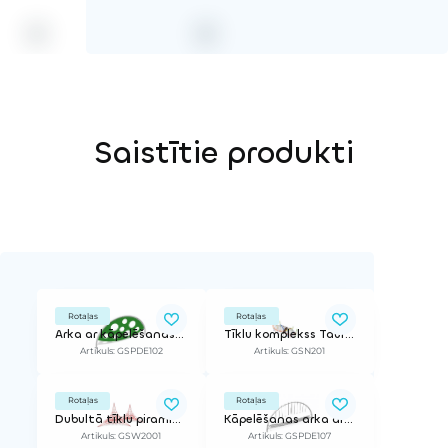
Saistītie produkti
Rotaļas
Rotaļas
Arka ar kāpelēšanas elementu
Tīklu komplekss Taurenis
Artikuls: GSPDE102
Artikuls: GSN201
Rotaļas
Rotaļas
Dubultā tīklu piramīda
Kāpelēšanas arka ar tīkliem
Artikuls: GSW2001
Artikuls: GSPDE107