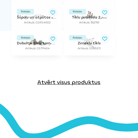
Rotaļas
Rotaļas
Šūpoļu un atpūtas komplekss
Tīklu piramīda 2,7m
Artikuls: GSRS4002
Artikuls: 362761
Rotaļas
Rotaļas
Dubultie tīklu torņi ar slidkalniņiem
Zirnekļu tīkls
Artikuls: GSTP404
Artikuls: GSNSE11
Atvērt visus produktus