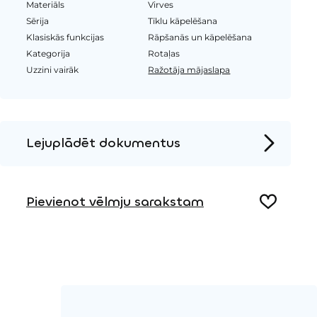
Materiāls
Virves
Sērija
Tīklu kāpelēšana
Klasiskās funkcijas
Rāpšanās un kāpelēšana
Kategorija
Rotaļas
Uzzini vairāk
Ražotāja mājaslapa
Lejuplādēt dokumentus
Produkta lapa
Pievienot vēlmju sarakstam