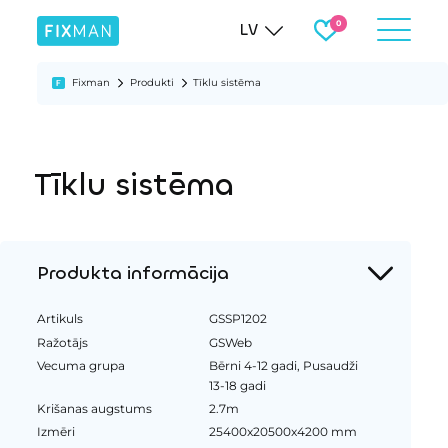
LV
Fixman
Produkti
Tīklu sistēma
Tīklu sistēma
Produkta informācija
Artikuls
GSSP1202
Ražotājs
GSWeb
Vecuma grupa
Bērni 4-12 gadi, Pusaudži
13-18 gadi
Krišanas augstums
2.7m
Izmēri
25400x20500x4200 mm