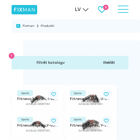
LV
Fixman
Produkti
Meklēt
Sports
Sports
Fitnesa kāpnes, I-veida modelis
Fitnesa kāpnes, U-veida modelis
Artikuls: 081873M
Artikuls: 081878M
Sports
Sports
Fitnesa kāpnes,Y-veida modelis, labās puses versija
Fitnesa kāpnes, Y-veida modelis, kreisās puses versija
Artikuls: 081875M
Artikuls: 081876M