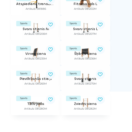
Atspiedienu trenažieris
Fitnesa sols L
Artikuls: 081886
Artikuls: 081202M
Sports
Sports
Svaru stienis M
Svaru stienis L
Artikuls: 081206M
Artikuls: 081207M
Sports
Sports
Virves siena
Šķēršļu siena
Artikuls: 081235M
Artikuls: 081236M
Sports
Sports
Pievilkšanās stieņi
Svaru stienis
Artikuls: 081265M
Artikuls: 081275M
Sports
Sports
Tīklu josla
Zviedru siena
Artikuls: 081280M
Artikuls: 081282M