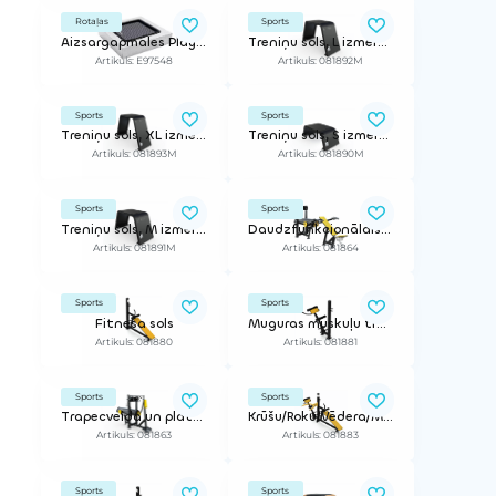
Rotaļas
Sports
Aizsargapmales PlayPro kvadrāta formas XL lēkāšanas ierīcei (200x200cm)
Treniņu sols, L izmērs, 60cm
Artikuls: E97548
Artikuls: 081892M
Sports
Sports
Treniņu sols, XL izmērs, 75cm
Treniņu sols, S izmērs, 30cm
Artikuls: 081893M
Artikuls: 081890M
Sports
Sports
Treniņu sols, M izmērs, 50cm
Daudzfunkcionālais sols (slīpā leņķī)
Artikuls: 081891M
Artikuls: 081864
Sports
Sports
Fitnesa sols
Muguras muskuļu trenažieris
Artikuls: 081880
Artikuls: 081881
Sports
Sports
Trapecveida un platā muskuļa trenažieris (regulējams smagums)
Krūšu/Roku/Vēdera/Muguras muskuļu trenažieris
Artikuls: 081863
Artikuls: 081883
Sports
Sports