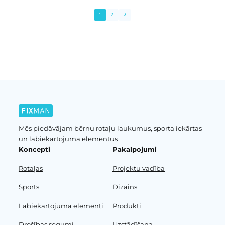
1
2
3
Iepriekšējā lapa
Nākošā lapa
Mēs piedāvājam bērnu rotaļu laukumus, sporta iekārtas
un labiekārtojuma elementus
Koncepti
Pakalpojumi
Rotaļas
Projektu vadība
Sports
Dizains
Labiekārtojuma elementi
Produkti
Drošības segumi
Uzstādīšana