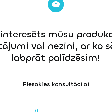
einteresēts mūsu produkci
tājumi vai nezini, ar ko 
labprāt palīdzēsim!
Piesakies konsultācijai