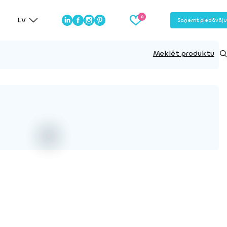
LV
Saņemt piedāvāj
Meklēt produktu