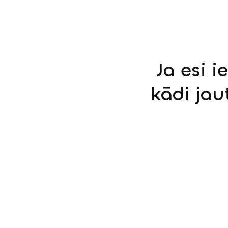
Ja esi i
kādi jau