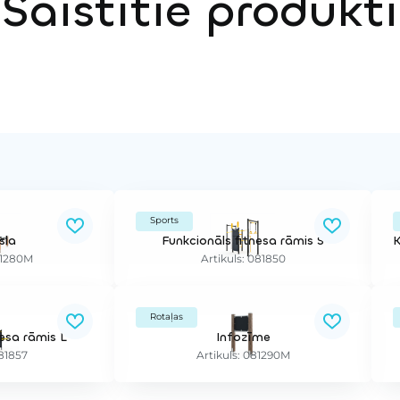
Saistītie produkti
Sports
sla
Funkcionāls fitnesa rāmis S
81280M
Artikuls: 081850
Rotaļas
nesa rāmis L
Infozīme
081857
Artikuls: 081290M