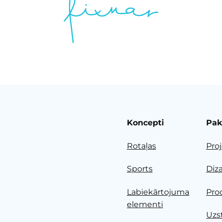
Koncepti
Pak
Rotaļas
Pro
Sports
Diz
Labiekārtojuma
Pro
elementi
Uzs