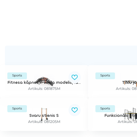
Sports
Sports
Fitnesa kāpnes,Y-veida modelis, labās puses versija
Tīklu jo
Artikuls: 081875M
Artikuls: 0
Sports
Sports
Svaru stienis S
Funkcionāls fit
Artikuls: 081205M
Artikuls: 