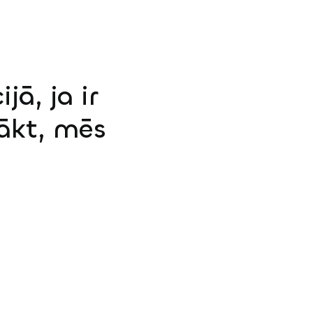
jā, ja ir
sākt, mēs