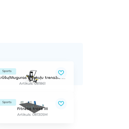
Sports
Krūšu/Muguras muskuļu trenažieris (regulējams smagums)
Artikuls: 081861
Sports
Fitnesa trase M
Artikuls: 081305M