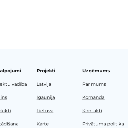
alpojumi
Projekti
Uzņēmums
jektu vadība
Latvija
Par mums
ains
Igaunija
Komanda
dukti
Lietuva
Kontakti
tādīšana
Karte
Privātuma politika