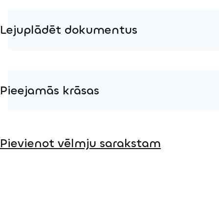
Lejuplādēt dokumentus
Produkta lapa
Instalācijas instrukcijas
Pieejamās krāsas
2D DWG – Sānu skats
2D DWG – Augšas skats
Koks
3D DWG
Pievienot vēlmju sarakstam