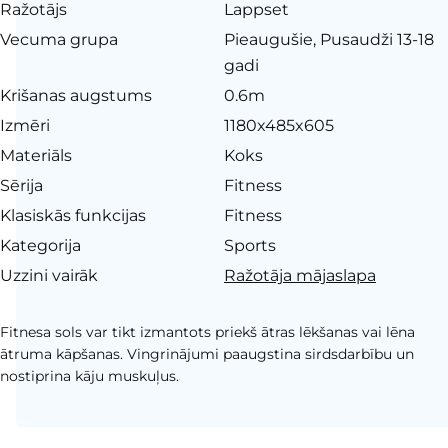
Ražotājs
Lappset
Vecuma grupa
Pieaugušie, Pusaudži 13-18
gadi
Krišanas augstums
0.6m
Izmēri
1180x485x605
Materiāls
Koks
Sērija
Fitness
Klasiskās funkcijas
Fitness
Kategorija
Sports
Uzzini vairāk
Ražotāja mājaslapa
Fitnesa sols var tikt izmantots priekš ātras lēkšanas vai lēna
ātruma kāpšanas. Vingrinājumi paaugstina sirdsdarbību un
nostiprina kāju muskuļus.