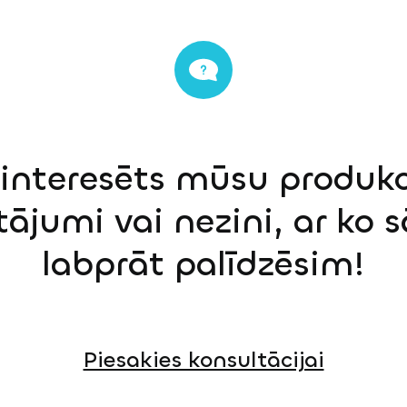
einteresēts mūsu produkci
tājumi vai nezini, ar ko 
labprāt palīdzēsim!
Piesakies konsultācijai