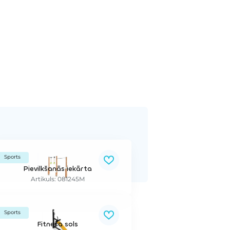
Sports
Pievilkšanās iekārta
Artikuls: 081245M
Sports
Fitnesa sols