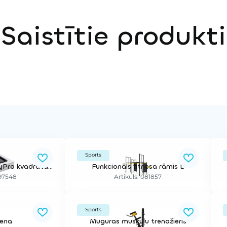
Saistītie produkti
Sports
Aizsargapmales PlayPro kvadrāta formas XL lēkāšanas ierīcei (200x200cm)
Funkcionāls fitnesa rāmis L
E97548
Artikuls: 081857
Sports
iena
Muguras muskuļu trenažieris