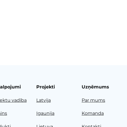
alpojumi
Projekti
Uzņēmums
jektu vadība
Latvija
Par mums
ains
Igaunija
Komanda
dukti
Lietuva
Kontakti