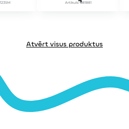
81235M
Artikuls: 081881
Atvērt visus produktus