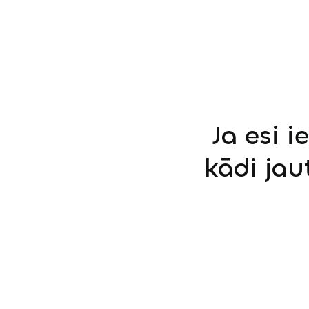
Ja esi i
kādi jau