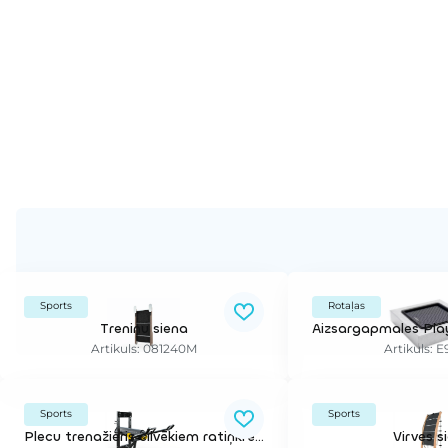
Sports
Rotaļas
Treniņu siena
Artikuls: 081240M
Artikuls: 
Sports
Sports
Plecu trenažieris cilvēkiem ratiņkrēslā (regulējams smagums)
Virves s