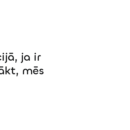
jā, ja ir
sākt, mēs