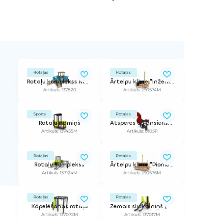
Rotaļas
Rotaļas
Rotaļu komplekss Mazais kuģis
Ārtelpu klase "Inženieris"
Artikuls: 137820
Artikuls: 290574M
Sports
Rotaļas
Rotaļu namiņš
Atsperes balansieris- Jūraszirdziņš
Artikuls: 137455M
Artikuls: 010511
Rotaļas
Rotaļas
Rotaļu komplekss
Ārtelpu klase "Pionieris"
Artikuls: 137124M
Artikuls: 290576M
Rotaļas
Rotaļas
Kāpelēšanas rotaļa
Zemais slidkalniņš (870cm)
Artikuls: 137072M
Artikuls: 137017M