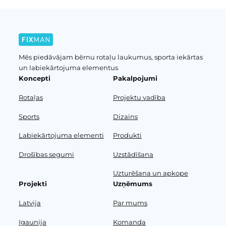
Mēs piedāvājam bērnu rotaļu laukumus, sporta iekārtas
un labiekārtojuma elementus
Koncepti
Pakalpojumi
Rotaļas
Projektu vadība
Sports
Dizains
Labiekārtojuma elementi
Produkti
Drošības segumi
Uzstādīšana
Uzturēšana un apkope
Projekti
Uzņēmums
Latvija
Par mums
Igaunija
Komanda