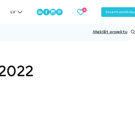
LV
Saņemt piedāvāj
Meklēt projektu
 2022