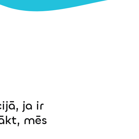
jā, ja ir
sākt, mēs