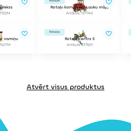
Rotaļas
plekss
Rotaļu komplekss Lauku māja
37132M
Artikuls: 137740
Rotaļas
ar namiņu
Rotaļu centrs S
37407M
Artikuls: 137601
Atvērt visus produktus