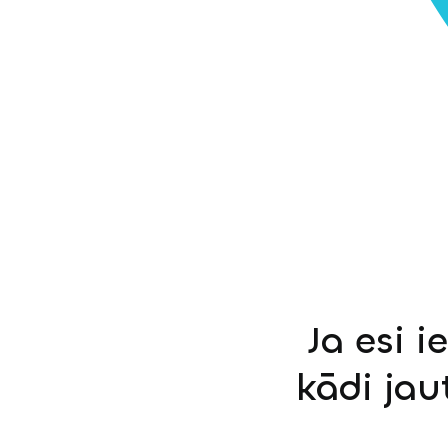
Ja esi i
kādi jau