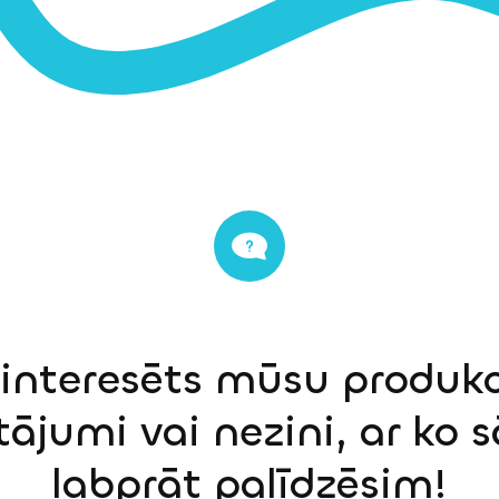
einteresēts mūsu produkci
tājumi vai nezini, ar ko 
labprāt palīdzēsim!