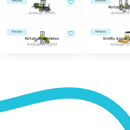
Rotaļas
Rotaļas
Vilciens
Rotaļu kom
Artikuls: 137935
Artikuls: 1
Rotaļas
Rotaļas
Rotaļu komplekss
Smilšu kaste 
Artikuls: 137032M
Artikuls: 1