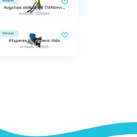
Rotaļas
Augstais slidkalniņš (1490mm)
Artikuls: 137019M
Rotaļas
Atsperes balansieris Valis
Artikuls: 010505