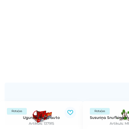
Rotaļas
Rotaļas
Ugunsdzēsēju auto
Artikuls: 137915
Artikuls: 