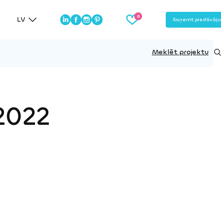
LV
Saņemt piedāvāj
Meklēt projektu
 2022