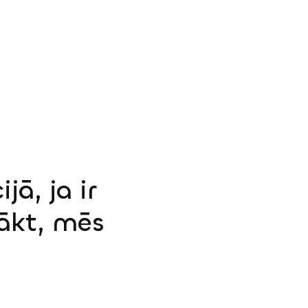
jā, ja ir
sākt, mēs