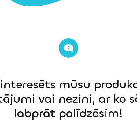
einteresēts mūsu produkci
tājumi vai nezini, ar ko 
labprāt palīdzēsim!