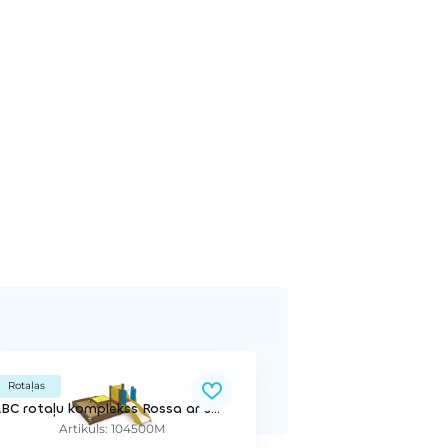
Rotaļas
ABC rotaļu komplekss Rossa ar smilšu kasti
Artikuls: 104500M