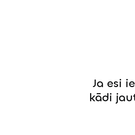
Ja esi i
kādi jau