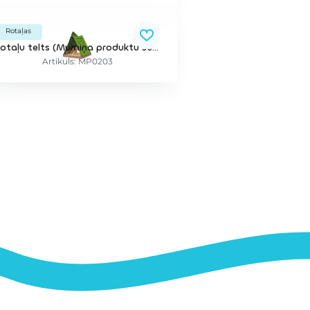
Rotaļas
Rotaļu telts (Mumiņa produktu sērija)
Artikuls: MP0203