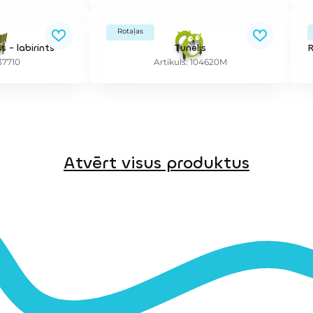
Rotaļas
 - labirints
Tunelis
137710
Artikuls: 104620M
Atvērt visus produktus