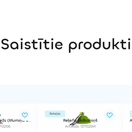
Saistītie produkti
Rotaļas
Susuriņa Snufkina mežs (Mumiņa sērijas produkts)
Reljefa slidkalniņš
MP0206
Artikuls: 137025M