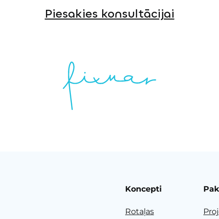
Piesakies konsultācijai
Koncepti
Pak
Rotaļas
Pro