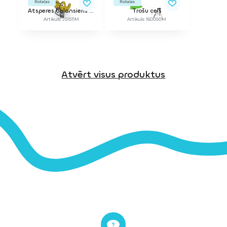
Rotaļas
Rotaļas
Atsperes balansieris mazajiem Piko putns
Trošu ceļš
Artikuls: J51511M
Artikuls: 160050M
Atvērt visus produktus