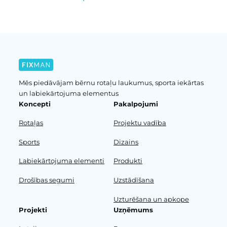
Mēs piedāvājam bērnu rotaļu laukumus, sporta iekārtas
un labiekārtojuma elementus
Koncepti
Pakalpojumi
Rotaļas
Projektu vadība
Sports
Dizains
Labiekārtojuma elementi
Produkti
Drošības segumi
Uzstādīšana
Uzturēšana un apkope
Projekti
Uzņēmums