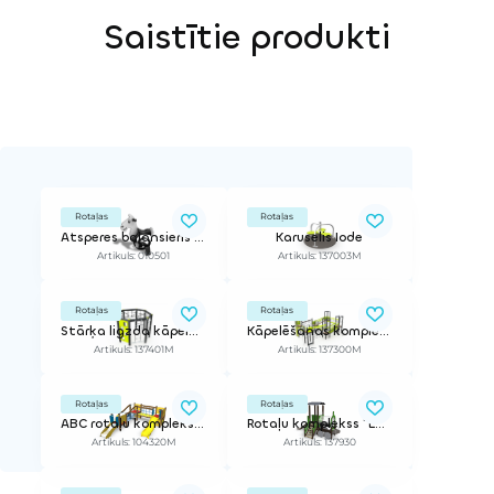
Saistītie produkti
Rotaļas
Rotaļas
Atsperes balansieris Zirdziņš
Karuselis Iode
Artikuls: 010501
Artikuls: 137003M
Rotaļas
Rotaļas
Stārķa ligzda kāpelēšanas komplekss
Kāpelēšanas komplekss
Artikuls: 137401M
Artikuls: 137300M
Rotaļas
Rotaļas
ABC rotaļu komplekss Markuss
Rotaļu komplekss "Lokomotīve"
Artikuls: 104320M
Artikuls: 137930