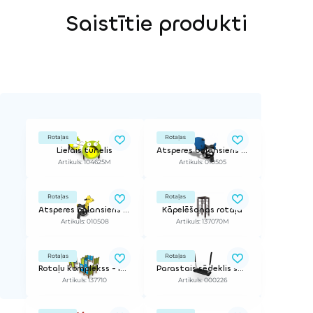
Saistītie produkti
Rotaļas
Rotaļas
Lielais tunelis
Atsperes balansieris Valis
Artikuls: 104625M
Artikuls: 010505
Rotaļas
Rotaļas
Atsperes balansieris Žirafe
Kāpelēšanas rotaļa
Artikuls: 010508
Artikuls: 137070M
Rotaļas
Rotaļas
Rotaļu komplekss - labirints
Parastais sēdeklis šūpolēm, 210cm ķēdes augstajam rāmim
Artikuls: 137710
Artikuls: 000226