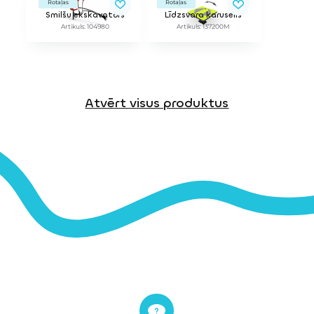
Rotaļas
Rotaļas
Smilšu ekskavators
Līdzsvara karuselis
Artikuls: 104980
Artikuls: 137200M
Atvērt visus produktus