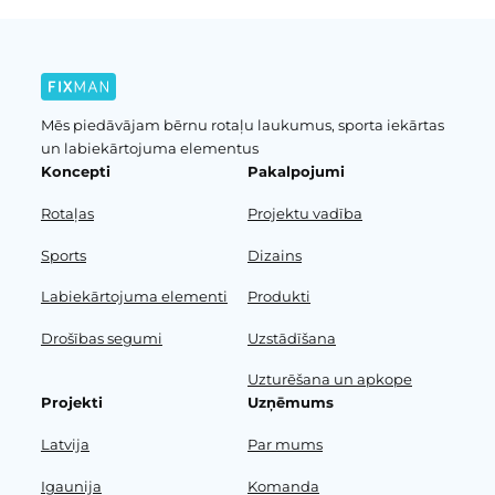
Mēs piedāvājam bērnu rotaļu laukumus, sporta iekārtas
un labiekārtojuma elementus
Koncepti
Pakalpojumi
Rotaļas
Projektu vadība
Sports
Dizains
Labiekārtojuma elementi
Produkti
Drošības segumi
Uzstādīšana
Uzturēšana un apkope
Projekti
Uzņēmums
Latvija
Par mums
Igaunija
Komanda