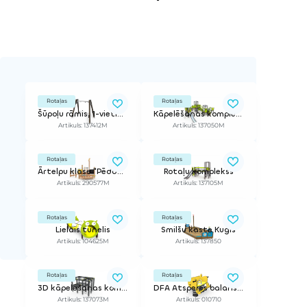
Rotaļas
Rotaļas
Šūpoļu rāmis, 1-vietīgs, zemais, bez sēdeklīša
Kāpelēšanas komplekss
Artikuls: 137412M
Artikuls: 137050M
Rotaļas
Rotaļas
Ārtelpu klase "Pēddzinis"
Rotaļu komplekss
Artikuls: 290577M
Artikuls: 137105M
Rotaļas
Rotaļas
Lielais tunelis
Smilšu kaste Kuģis
Artikuls: 104625M
Artikuls: 137850
Rotaļas
Rotaļas
3D kāpelēšanas komplekss
DFA Atsperes balansieris Lapsa
Artikuls: 137073M
Artikuls: 010710