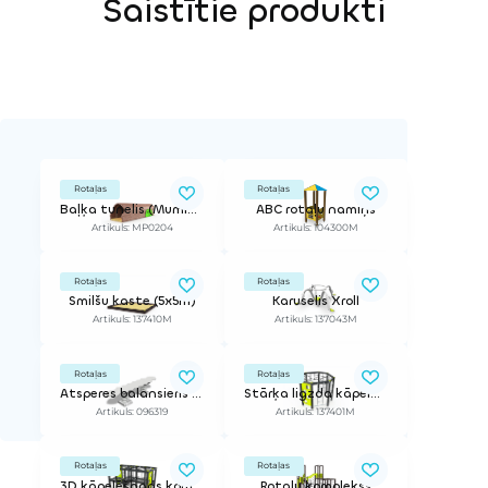
Saistītie produkti
Rotaļas
Rotaļas
Baļķa tunelis (Mumiņa produktu sērija)
ABC rotaļu namiņš
Artikuls: MP0204
Artikuls: 104300M
Rotaļas
Rotaļas
Smilšu kaste (5x5m)
Karuselis Xroll
Artikuls: 137410M
Artikuls: 137043M
Rotaļas
Rotaļas
Atsperes balansieris Tārpiņš
Stārķa ligzda kāpelēšanas komplekss
Artikuls: 096319
Artikuls: 137401M
Rotaļas
Rotaļas
3D kāpelēšanas komplekss
Rotaļu komplekss