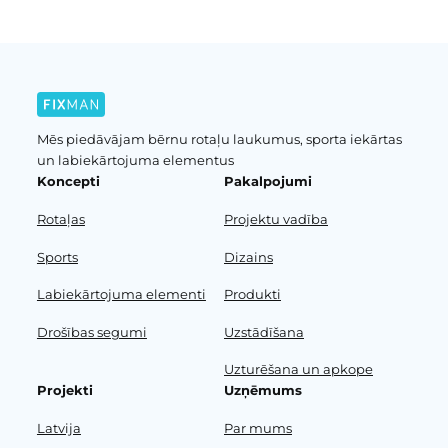
Mēs piedāvājam bērnu rotaļu laukumus, sporta iekārtas
un labiekārtojuma elementus
Koncepti
Pakalpojumi
Rotaļas
Projektu vadība
Sports
Dizains
Labiekārtojuma elementi
Produkti
Drošības segumi
Uzstādīšana
Uzturēšana un apkope
Projekti
Uzņēmums
Latvija
Par mums