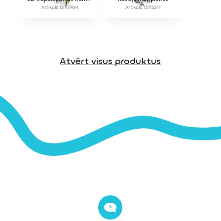
Artikuls: 137074M
Artikuls: 137132M
Atvērt visus produktus