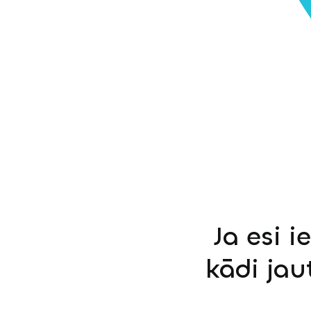
Ja esi i
kādi jau