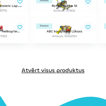
Rotaļas
nsieris Lapsa
Rotaļu centrs M
010710
Artikuls: 137602
Rotaļas
"Helikopters"
ABC komplekss Lūkass
137925
Artikuls: 104325M
Atvērt visus produktus