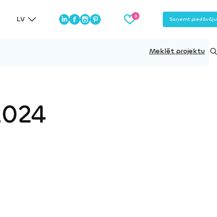
LV
Saņemt piedāvāj
Meklēt projektu
2024