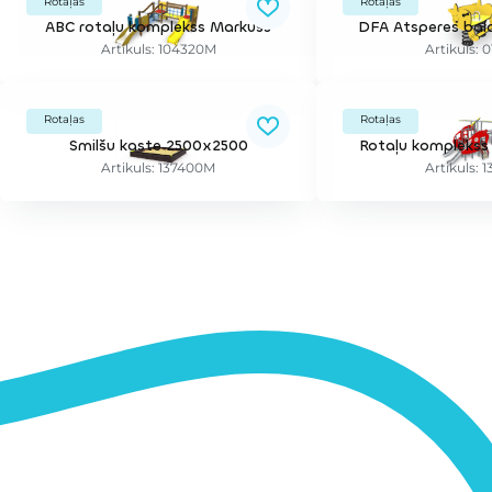
Rotaļas
Rotaļas
ABC rotaļu komplekss Markuss
DFA Atsperes bala
Artikuls: 104320M
Artikuls: 
Rotaļas
Rotaļas
Smilšu kaste 2500x2500
Rotaļu komplekss 
Artikuls: 137400M
Artikuls: 