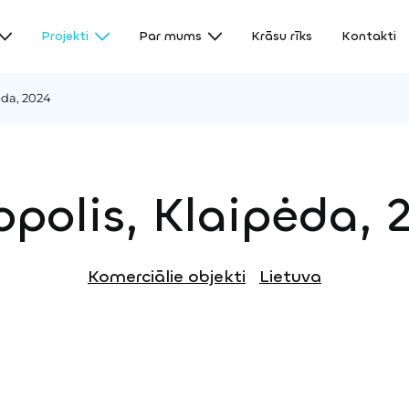
Projekti
Par mums
Krāsu rīks
Kontakti
ėda, 2024
opolis, Klaipėda, 
Komerciālie objekti
Lietuva