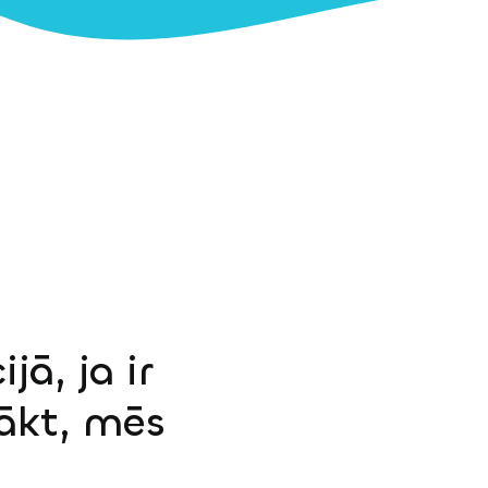
jā, ja ir
sākt, mēs