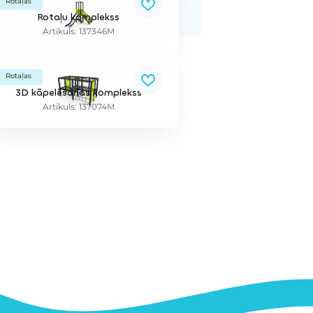
Rotaļas
Rotaļu komplekss
Artikuls: 137346M
Rotaļas
3D kāpelēšanas komplekss
Artikuls: 137074M