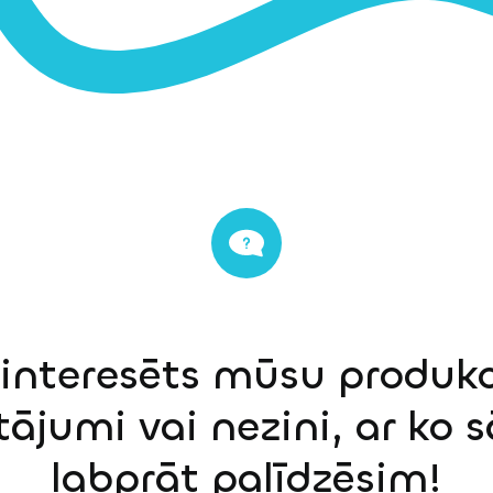
einteresēts mūsu produkci
tājumi vai nezini, ar ko 
labprāt palīdzēsim!