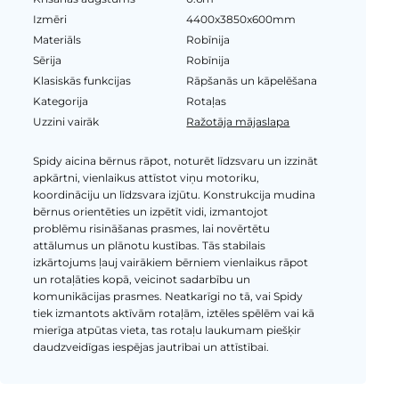
Izmēri
4400x3850x600mm
Materiāls
Robīnija
Sērija
Robīnija
Klasiskās funkcijas
Rāpšanās un kāpelēšana
Kategorija
Rotaļas
Uzzini vairāk
Ražotāja mājaslapa
Spidy aicina bērnus rāpot, noturēt līdzsvaru un izzināt
apkārtni, vienlaikus attīstot viņu motoriku,
koordināciju un līdzsvara izjūtu. Konstrukcija mudina
bērnus orientēties un izpētīt vidi, izmantojot
problēmu risināšanas prasmes, lai novērtētu
attālumus un plānotu kustības. Tās stabilais
izkārtojums ļauj vairākiem bērniem vienlaikus rāpot
un rotaļāties kopā, veicinot sadarbību un
komunikācijas prasmes. Neatkarīgi no tā, vai Spidy
tiek izmantots aktīvām rotaļām, iztēles spēlēm vai kā
mierīga atpūtas vieta, tas rotaļu laukumam piešķir
daudzveidīgas iespējas jautrībai un attīstībai.