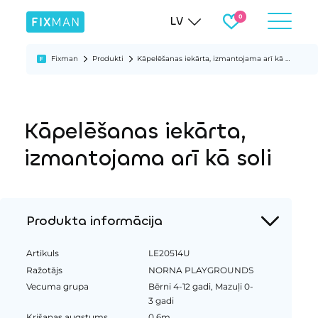
LV
Fixman
Produkti
Kāpelēšanas iekārta, izmantojama arī kā soli
Kāpelēšanas iekārta,
izmantojama arī kā soli
Produkta informācija
Artikuls
LE20514U
Ražotājs
NORNA PLAYGROUNDS
Vecuma grupa
Bērni 4-12 gadi, Mazuļi 0-
3 gadi
Krišanas augstums
0.6m