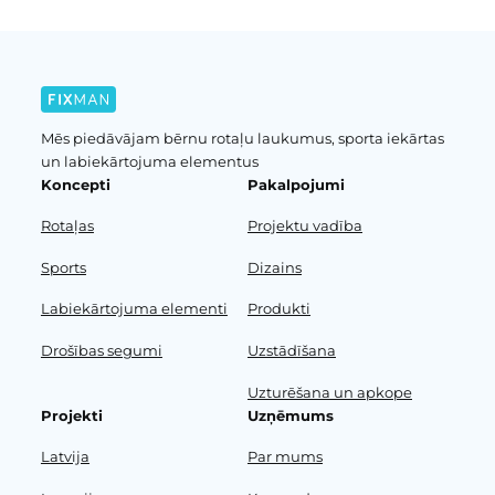
Mēs piedāvājam bērnu rotaļu laukumus, sporta iekārtas
un labiekārtojuma elementus
Koncepti
Pakalpojumi
Rotaļas
Projektu vadība
Sports
Dizains
Labiekārtojuma elementi
Produkti
Drošības segumi
Uzstādīšana
Uzturēšana un apkope
Projekti
Uzņēmums
Latvija
Par mums