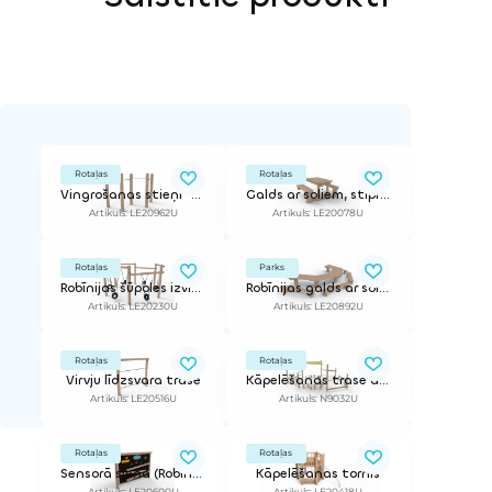
Rotaļas
Rotaļas
Vingrošanas stieņi "Zig-Zag"
Galds ar soliem, stiprināms pie namiņa
Artikuls: LE20962U
Artikuls: LE20078U
Rotaļas
Parks
Robīnijas šūpoles izvietotas aplī
Robīnijas galds ar soliem
Artikuls: LE20230U
Artikuls: LE20892U
Rotaļas
Rotaļas
Virvju līdzsvara trase
Kāpelēšanas trase ar jumtiņu
Artikuls: LE20516U
Artikuls: N9032U
Rotaļas
Rotaļas
Sensorā siena (Robinija)
Kāpelēšanas tornis
Artikuls: LE20600U
Artikuls: LE20418U