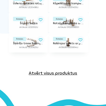
Ūdens noteces rotaļa- sadalītājs
Kāpelēšanas komplekss
Artikuls: LE20498U
Artikuls: LE20405U
Rotaļas
Rotaļas
Šūpoļu baļķis
Rotaļu komplekss ar slidkalniņu (mazāks)
Artikuls: LE20512U
Artikuls: 0102006001
Rotaļas
Rotaļas
Šķēršļu trase Robīnija 6
Robīnijas balsts ar pakāpieniem
Artikuls: LE20625U
Artikuls: LE20894U
Atvērt visus produktus