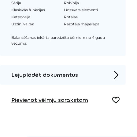
Sērija
Robīnija
Klasiskās funkcijas
Līdzsvara elementi
Kategorija
Rotaļas
Uzzini vairāk
Ražotāja mājaslapa
Balansēšanas iekārta paredzēta bērniem no 4 gadu
vecuma.
Lejuplādēt dokumentus
Produkta lapa
Pievienot vēlmju sarakstam