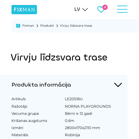
LV
Fixman
Produkti
Virvju līdzsvara trase
Virvju līdzsvara trase
Produkta informācija
Artikuls
LE20516U
Ražotājs
NORNA PLAYGROUNDS
Vecuma grupa
Bērni 4-12 gadi
Krišanas augstums
0.6m
Izmēri
2800x170x2110 mm
Materiāls
Robīnija