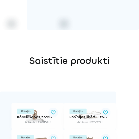
Saistītie produkti
Rotaļas
Rotaļas
Kāpelēšanas tornis ar slidkalniņu
Robīnijas šķēršļu trase 7
Artikuls: LE20854U
Artikuls: LE20626U
Rotaļas
Rotaļas