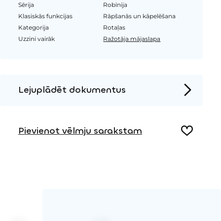
Sērija
Robīnija
Klasiskās funkcijas
Rāpšanās un kāpelēšana
Kategorija
Rotaļas
Uzzini vairāk
Ražotāja mājaslapa
Lejuplādēt dokumentus
Produkta lapa
Pievienot vēlmju sarakstam