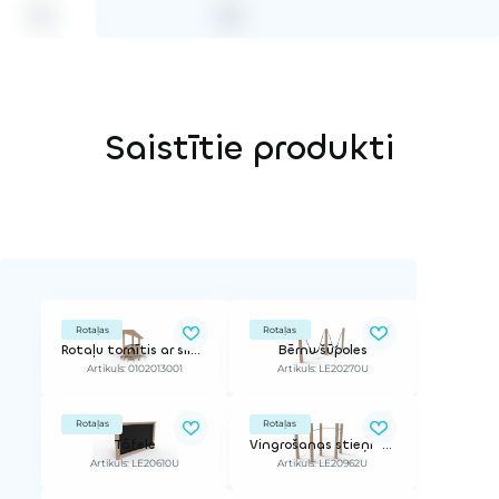
Saistītie produkti
Rotaļas
Rotaļas
Rotaļu tornītis ar slidkalniņu un jumtiņu PLATY TRI 600 RO
Bērnu šūpoles
Artikuls: 0102013001
Artikuls: LE20270U
Rotaļas
Rotaļas
Tāfele
Vingrošanas stieņi "Zig-Zag"
Artikuls: LE20610U
Artikuls: LE20962U