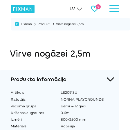
LV
Fixman
Produkti
Virve nogāzei 2,5m
Virve nogāzei 2,5m
Produkta informācija
Artikuls
LE20913U
Ražotājs
NORNA PLAYGROUNDS
Vecuma grupa
Bērni 4-12 gadi
Krišanas augstums
0.6m
Izmēri
800x2500 mm
Materiāls
Robīnija