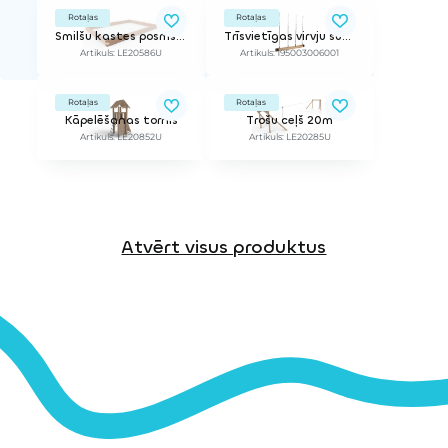
Rotaļas
Rotaļas
Smilšu kastes posms, tips 6 (2m)
Trīsvietīgas virvju šūpoles (bez balstiem)
Artikuls: LE20586U
Artikuls: 195003006001
Rotaļas
Rotaļas
Kāpelēšanas tornis
Trošu ceļš 20m
Artikuls: LE20852U
Artikuls: LE20285U
Atvērt visus produktus