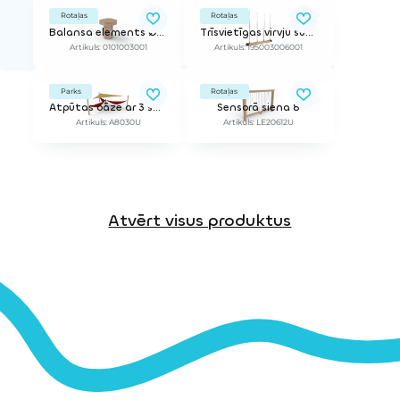
Rotaļas
Rotaļas
Balansa elements Ø24cm
Trīsvietīgas virvju šūpoles (bez balstiem)
Artikuls: 0101003001
Artikuls: 195003006001
Parks
Rotaļas
Atpūtas oāze ar 3 šūpuļtīkliem un saulessargu - bez krāsas
Sensorā siena 8
Artikuls: A8030U
Artikuls: LE20612U
Atvērt visus produktus