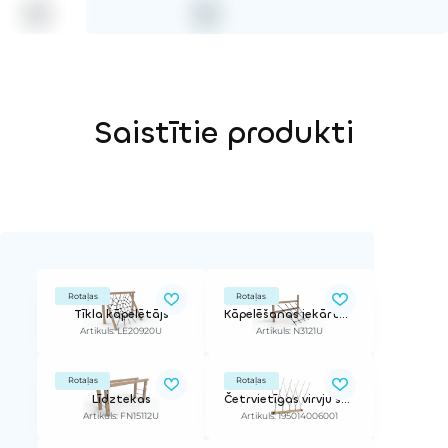
Saistītie produkti
Rotaļas
Rotaļas
Tīkla kāpelētājs
Kāpelēšanas iekārta ar virvēm
Artikuls: LE20920U
Artikuls: N3121U
Rotaļas
Rotaļas
Līdztekas
Četrvietīgas virvju šūpoles (bez balstiem)
Artikuls: FN15112U
Artikuls: 195014006001