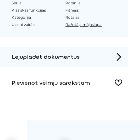
Sērija
Robīnija
Klasiskās funkcijas
Fitness
Kategorija
Rotaļas
Uzzini vairāk
Ražotāja mājaslapa
Lejuplādēt dokumentus
Produkta lapa
Pievienot vēlmju sarakstam