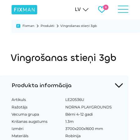
LV
Fixman
Produkti
Vingrošanas stieņi 3gb
Vingrošanas stieņi 3gb
Produkta informācija
Artikuls
LE20536U
Ražotājs
NORNA PLAYGROUNDS
Vecuma grupa
Bērni 4-12 gadi
Krišanas augstums
1.3m
Izmēri
3700x200x1600 mm
Materiāls
Robīnija