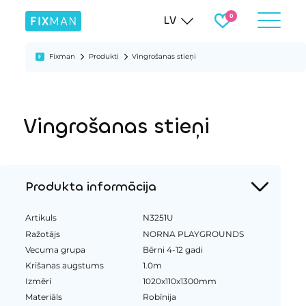
LV
Fixman
Produkti
Vingrošanas stieņi
Vingrošanas stieņi
Produkta informācija
Artikuls
N3251U
Ražotājs
NORNA PLAYGROUNDS
Vecuma grupa
Bērni 4-12 gadi
Krišanas augstums
1.0m
Izmēri
1020x110x1300mm
Materiāls
Robīnija