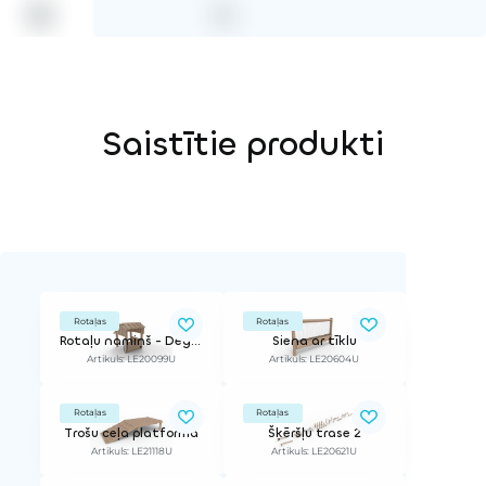
Saistītie produkti
Rotaļas
Rotaļas
Rotaļu namiņš - Degvielas uzpildes stacija
Siena ar tīklu
Artikuls: LE20099U
Artikuls: LE20604U
Rotaļas
Rotaļas
Trošu ceļa platforma
Šķēršļu trase 2
Artikuls: LE21118U
Artikuls: LE20621U