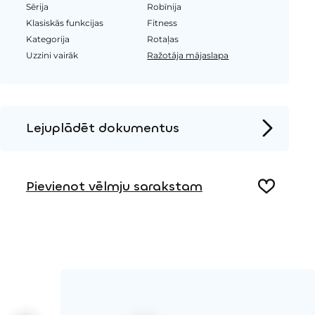
Sērija
Robīnija
Klasiskās funkcijas
Fitness
Kategorija
Rotaļas
Uzzini vairāk
Ražotāja mājaslapa
Lejuplādēt dokumentus
Produkta lapa
Pievienot vēlmju sarakstam