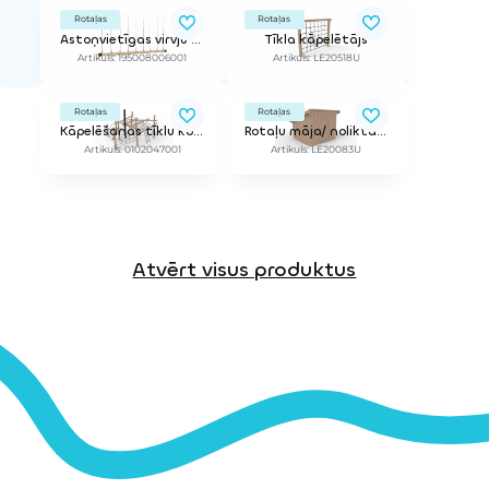
Rotaļas
Rotaļas
Astoņvietīgas virvju šūpoles (bez balstiem)
Tīkla kāpelētājs
Artikuls: 195008006001
Artikuls: LE20518U
Rotaļas
Rotaļas
Kāpelēšanas tīklu komplekss - Mini
Rotaļu māja/ noliktava
Artikuls: 0102047001
Artikuls: LE20083U
Atvērt visus produktus