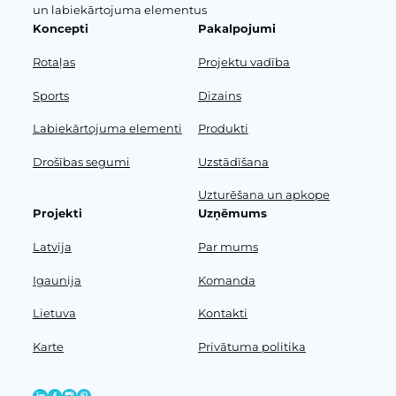
un labiekārtojuma elementus
Koncepti
Pakalpojumi
Rotaļas
Projektu vadība
Sports
Dizains
Labiekārtojuma elementi
Produkti
Drošības segumi
Uzstādīšana
Uzturēšana un apkope
Projekti
Uzņēmums
Latvija
Par mums
Igaunija
Komanda
Lietuva
Kontakti
Karte
Privātuma politika