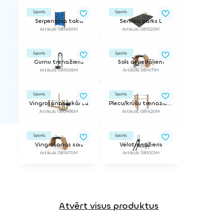
Sports
Sports
Serpentīna taka
Senioru parks L
Artikuls: 081450M
Artikuls: 081520M
Sports
Sports
Gurnu trenažieris
Sols ar pedāļiem
Artikuls: 081008M
Artikuls: 081471M
Sports
Sports
Vingrošanas iekārta
Plecu/krūšu trenažieris
Artikuls: 080495M
Artikuls: 081420M
Sports
Sports
Vingrošanas sols
Velotrenažieris
Artikuls: 081470M
Artikuls: 081001M
Atvērt visus produktus