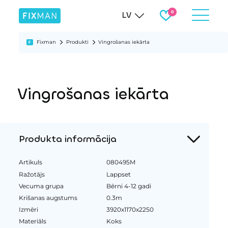
LV
Fixman
Produkti
Vingrošanas iekārta
Vingrošanas iekārta
Produkta informācija
Artikuls
080495M
Ražotājs
Lappset
Vecuma grupa
Bērni 4-12 gadi
Krišanas augstums
0.3m
Izmēri
3920x1170x2250
Materiāls
Koks