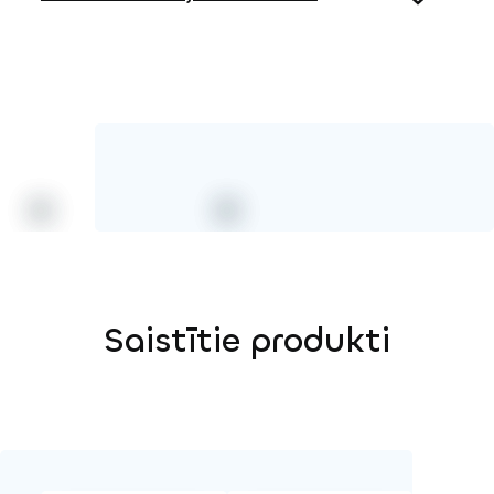
Koks
HPL krāsa
Saistītie produkti