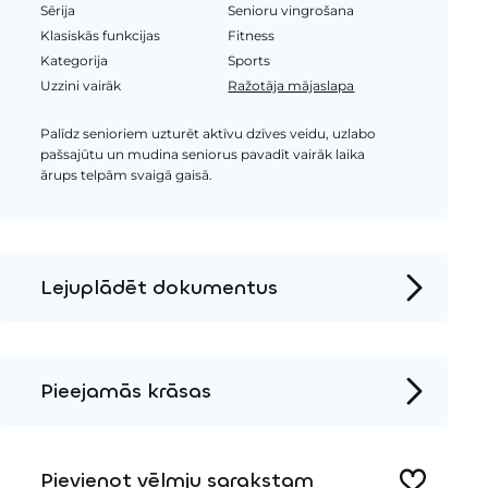
Sērija
Senioru vingrošana
Klasiskās funkcijas
Fitness
Kategorija
Sports
Uzzini vairāk
Ražotāja mājaslapa
Palīdz senioriem uzturēt aktīvu dzīves veidu, uzlabo
pašsajūtu un mudina seniorus pavadīt vairāk laika
ārups telpām svaigā gaisā.
Lejuplādēt dokumentus
Produkta lapa
Instalācijas instrukcijas
Pieejamās krāsas
2D DWG – Sānu skats
Metāls
2D DWG – Augšas skats
Pievienot vēlmju sarakstam
3D DWG