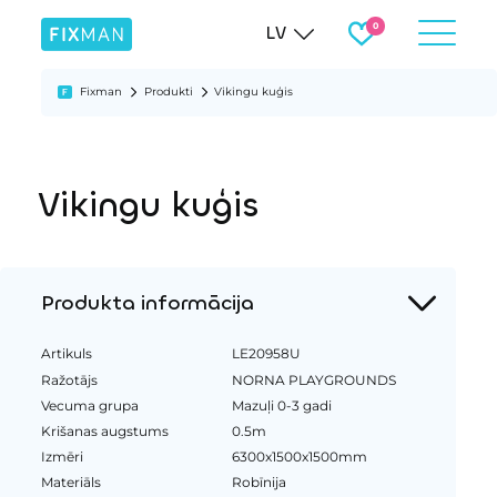
LV
Fixman
Produkti
Vikingu kuģis
Vikingu kuģis
Produkta informācija
Artikuls
LE20958U
Ražotājs
NORNA PLAYGROUNDS
Vecuma grupa
Mazuļi 0-3 gadi
Krišanas augstums
0.5m
Izmēri
6300x1500x1500mm
Materiāls
Robīnija