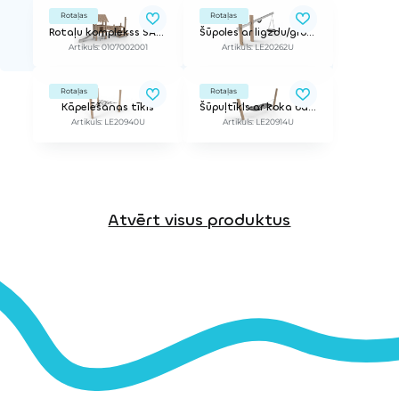
Rotaļas
Rotaļas
Rotaļu komplekss SANDSTER 950 RO
Šūpoles ar ligzdu/grozu
Artikuls: 0107002001
Artikuls: LE20262U
Rotaļas
Rotaļas
Kāpelēšanas tīkls
Šūpuļtīkls ar koka balstiem
Artikuls: LE20940U
Artikuls: LE20914U
Atvērt visus produktus