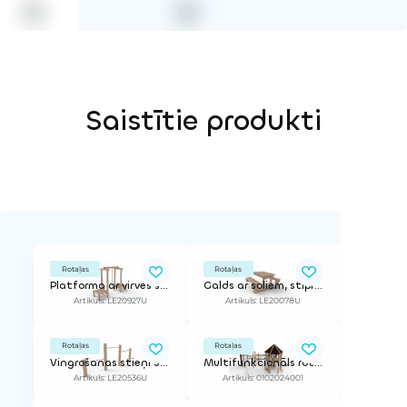
Saistītie produkti
Rotaļas
Rotaļas
Platforma ar virves šķērsli
Galds ar soliem, stiprināms pie namiņa
Artikuls: LE20927U
Artikuls: LE20078U
Rotaļas
Rotaļas
Vingrošanas stieņi 3gb
Multifunkcionāls rotaļu komplekss
Artikuls: LE20536U
Artikuls: 0102024001