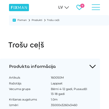
LV
Fixman
Produkti
Trošu ceļš
Trošu ceļš
Produkta informācija
Artikuls
160050M
Ražotājs
Lappset
Vecuma grupa
Bērni 4-12 gadi, Pusaudži
13-18 gadi
Krišanas augstums
1.0m
Izmēri
35000x3260x3460