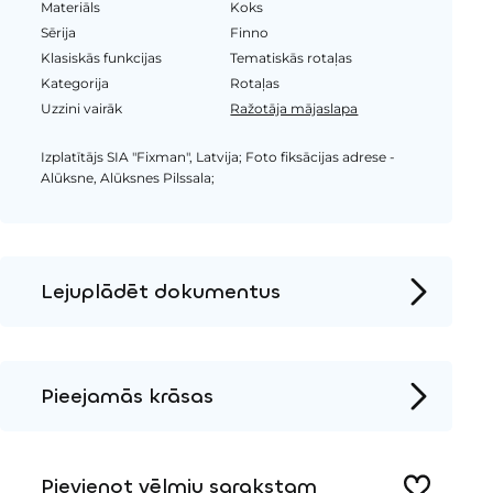
Materiāls
Koks
Sērija
Finno
Klasiskās funkcijas
Tematiskās rotaļas
Kategorija
Rotaļas
Uzzini vairāk
Ražotāja mājaslapa
Izplatītājs SIA "Fixman", Latvija; Foto fiksācijas adrese -
Alūksne, Alūksnes Pilssala;
Lejuplādēt dokumentus
Produkta lapa
Instalācijas instrukcijas
Pieejamās krāsas
2D DWG – Sānu skats
Metāls
2D DWG – Augšas skats
Pievienot vēlmju sarakstam
3D DWG