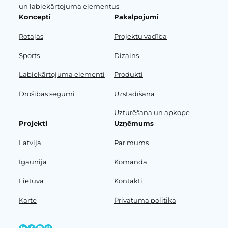
un labiekārtojuma elementus
Koncepti
Pakalpojumi
Rotaļas
Projektu vadība
Sports
Dizains
Labiekārtojuma elementi
Produkti
Drošības segumi
Uzstādīšana
Uzturēšana un apkope
Projekti
Uzņēmums
Latvija
Par mums
Igaunija
Komanda
Lietuva
Kontakti
Karte
Privātuma politika