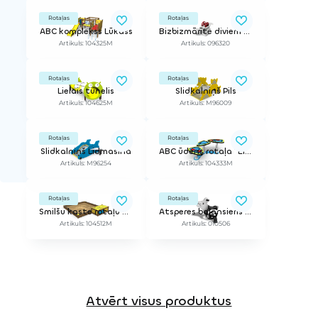
Rotaļas
Rotaļas
ABC komplekss Lūkass
Bizbizmārīte diviem (Atsperes balansieris)
Artikuls: 104325M
Artikuls: 096320
Rotaļas
Rotaļas
Lielais tunelis
Slidkalniņš Pils
Artikuls: 104625M
Artikuls: M96009
Rotaļas
Rotaļas
Slidkalniņš Lidmašīna
ABC ūdens rotaļa "Ella"
Artikuls: M96254
Artikuls: 104333M
Rotaļas
Rotaļas
Smilšu kaste rotaļu virsmām Sofija
Atsperes balansieris Pele
Artikuls: 104512M
Artikuls: 010506
Atvērt visus produktus