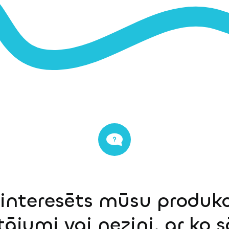
einteresēts mūsu produkci
tājumi vai nezini, ar ko 