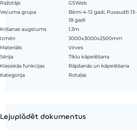
Ražotājs
GSWeb
Vecuma grupa
Bērni 4-12 gadi, Pusaudži 13-
18 gadi
Krišanas augstums
1.3m
Izmēri
3000x3000x2500mm
Materiāls
Virves
Sērija
Tīklu kāpelēšana
Klasiskās funkcijas
Rāpšanās un kāpelēšana
Kategorija
Rotaļas
Lejuplādēt dokumentus
Produkta lapa