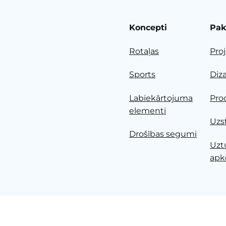
Koncepti
Pak
Rotaļas
Pro
Sports
Diz
Labiekārtojuma
Pro
elementi
Uzs
Drošības segumi
Uzt
apk