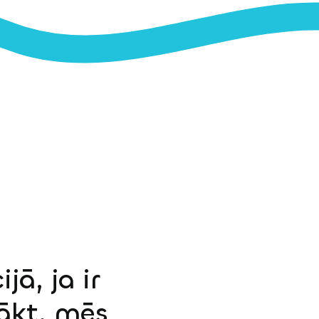
jā, ja ir
sākt, mēs