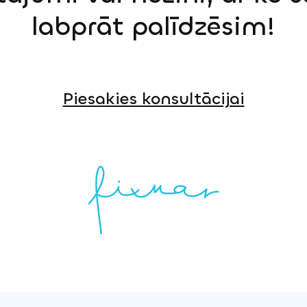
labprāt palīdzēsim!
Piesakies konsultācijai