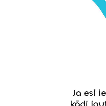
Ja esi i
kādi jau