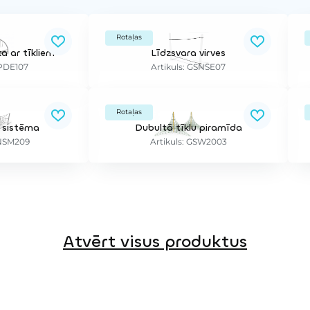
Rotaļas
a ar tīkliem
Līdzsvara virves
SPDE107
Artikuls: GSNSE07
Rotaļas
 sistēma
Dubultā tīklu piramīda
SNSM209
Artikuls: GSW2003
Atvērt visus produktus