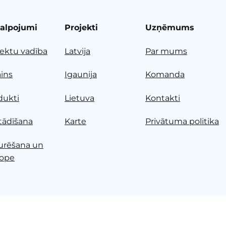
alpojumi
Projekti
Uzņēmums
jektu vadība
Latvija
Par mums
ains
Igaunija
Komanda
dukti
Lietuva
Kontakti
tādīšana
Karte
Privātuma politika
urēšana un
ope