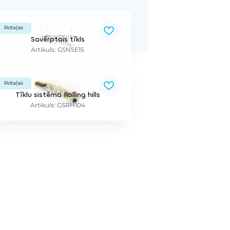
Rotaļas
Savērptais tīkls
Artikuls: GSNSE15
Rotaļas
Tīklu sistēma Rolling hills
Artikuls: GSRH104