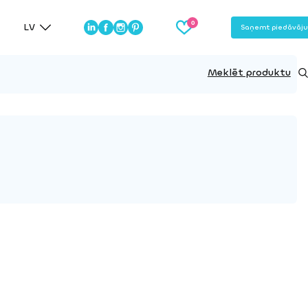
LV
Saņemt piedāvāj
Meklēt produktu