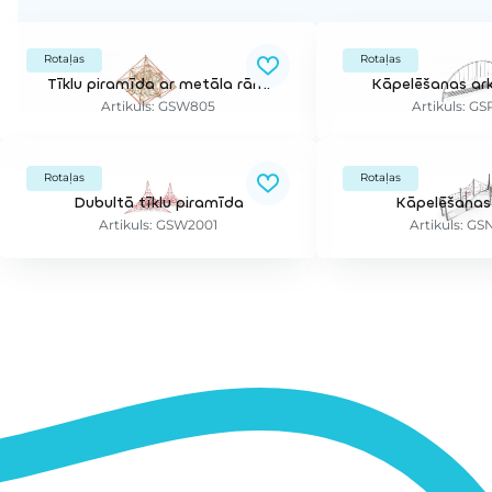
Rotaļas
Rotaļas
Tīklu piramīda ar metāla rāmi
Kāpelēšanas ark
Artikuls: GSW805
Artikuls: G
Rotaļas
Rotaļas
Dubultā tīklu piramīda
Kāpelēšanas
Artikuls: GSW2001
Artikuls: G