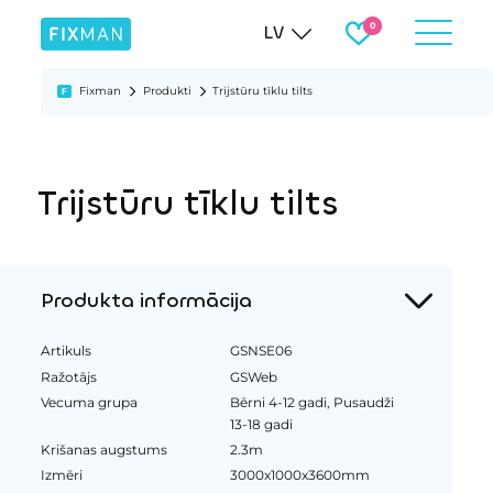
LV
Fixman
Produkti
Trijstūru tīklu tilts
Trijstūru tīklu tilts
Produkta informācija
Artikuls
GSNSE06
Ražotājs
GSWeb
Vecuma grupa
Bērni 4-12 gadi, Pusaudži
13-18 gadi
Krišanas augstums
2.3m
Izmēri
3000x1000x3600mm