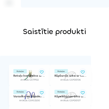
Saistītie produkti
Rotaļas
Rotaļas
Rotaļu komplekss ar tīkiem "Koku galotnēs"
Rāpšanās arka ar tīklu
Artikuls: GSTP102
Artikuls: GSPDE106
Rotaļas
Rotaļas
Varavīksnes šūpoles (divvietīgas)
Kāpelēšanas arka ar tīkliem
Artikuls: GSRS3200
Artikuls: GSPDE107