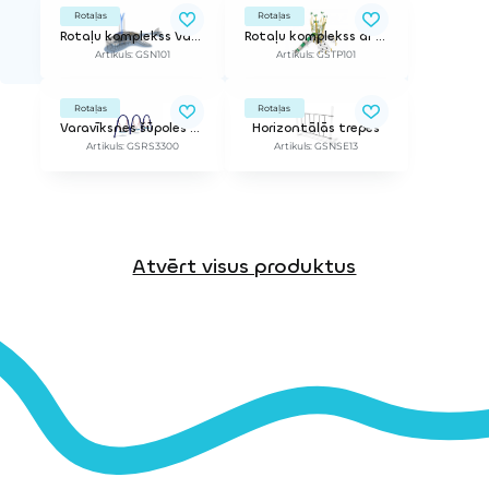
Rotaļas
Rotaļas
Rotaļu komplekss Valis
Rotaļu komplekss ar tīkiem "Koku galotnēs"
Artikuls: GSN101
Artikuls: GSTP101
Rotaļas
Rotaļas
Varavīksnes šūpoles (trīsvietīgas)
Horizontālās trepes
Artikuls: GSRS3300
Artikuls: GSNSE13
Atvērt visus produktus