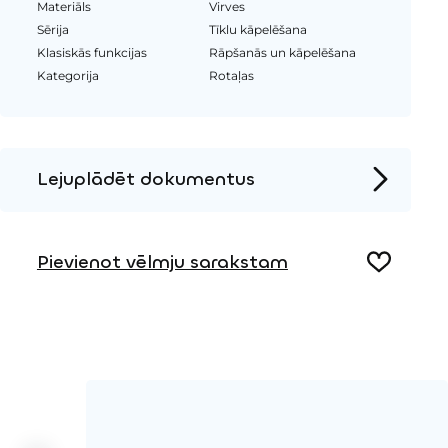
Materiāls
Virves
Sērija
Tīklu kāpelēšana
Klasiskās funkcijas
Rāpšanās un kāpelēšana
Kategorija
Rotaļas
Lejuplādēt dokumentus
Produkta lapa
Pievienot vēlmju sarakstam