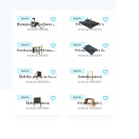
Sports
Sports
Bicepsa trenažieris (regulējams smagums)
Fitnesa parks S
Artikuls: 081866
Artikuls: 081320M
Sports
Sports
Funkcionāls fitnesa rāmis M
Fitnesa parks M
Artikuls: 081855
Artikuls: 081325M
Sports
Sports
Šķēršļu siena ar tīklu
Zviedru siena
Artikuls: 081285M
Artikuls: 081282M
Sports
Sports
Šķēršļu siena
Fitnesa sols L
Artikuls: 081236M
Artikuls: 081202M