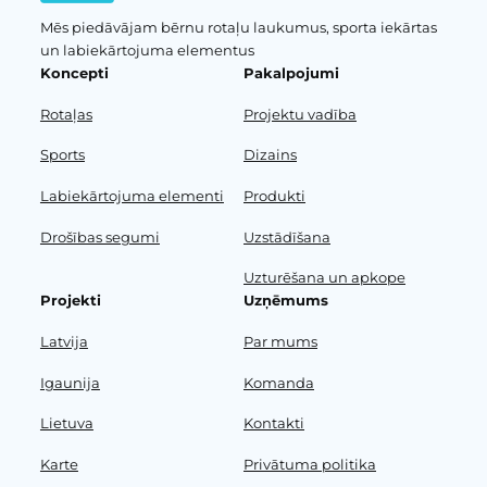
Mēs piedāvājam bērnu rotaļu laukumus, sporta iekārtas
un labiekārtojuma elementus
Koncepti
Pakalpojumi
Rotaļas
Projektu vadība
Sports
Dizains
Labiekārtojuma elementi
Produkti
Drošības segumi
Uzstādīšana
Uzturēšana un apkope
Projekti
Uzņēmums
Latvija
Par mums
Igaunija
Komanda
Lietuva
Kontakti
Karte
Privātuma politika