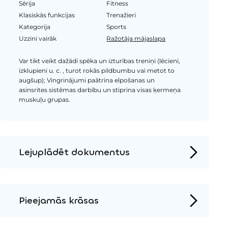
Sērija
Fitness
Klasiskās funkcijas
Trenažieri
Kategorija
Sports
Uzzini vairāk
Ražotāja mājaslapa
Var tikt veikt dažādi spēka un izturības treniņi (lēcieni,
izklupieni u. c. , turot rokās pildbumbu vai metot to
augšup); Vingrinājumi paātrina elpošanas un
asinsrites sistēmas darbību un stiprina visas ķermeņa
muskuļu grupas.
Lejuplādēt dokumentus
Produkta lapa
Instalācijas instrukcijas
Pieejamās krāsas
2D DWG – Sānu skats
Metāls
2D DWG – Augšas skats