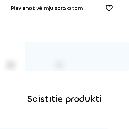
Pievienot vēlmju sarakstam
3D DWG
Koks
HPL krāsa
Saistītie produkti