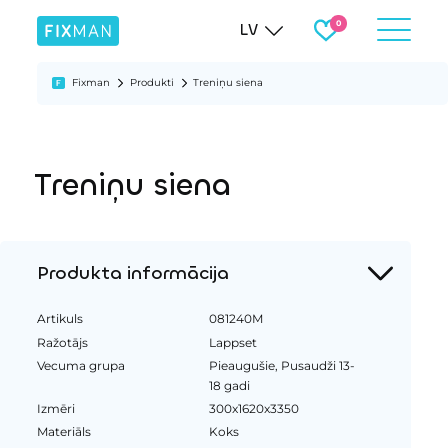
LV
Fixman
Produkti
Treniņu siena
Treniņu siena
Produkta informācija
Artikuls
081240M
Ražotājs
Lappset
Vecuma grupa
Pieaugušie, Pusaudži 13-
18 gadi
Izmēri
300x1620x3350
Materiāls
Koks