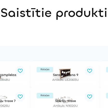
Saistītie produkti
Rotaļas
 komplekss
Sensorā siena 9
E20848U
Artikuls: LE20613U
Rotaļas
šļu trase 7
Šķēršļu trase
E20626U
Artikuls: N9020U