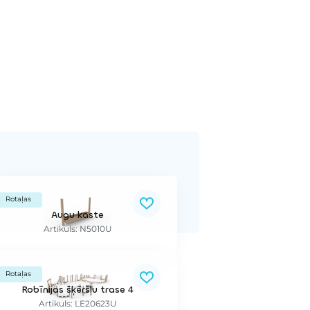
Rotaļas
Augu kaste
Artikuls: N5010U
Rotaļas
Robīnijas šķēršļu trase 4
Artikuls: LE20623U