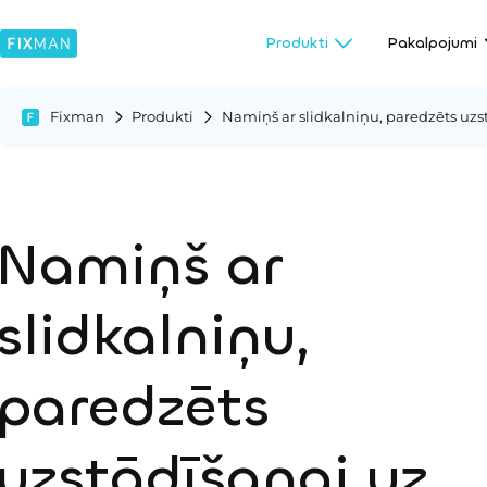
Produkti
Pakalpojumi
Fixman
Produkti
Namiņš ar slidkalniņu, paredzēts uzs
Namiņš ar
slidkalniņu,
paredzēts
uzstādīšanai uz