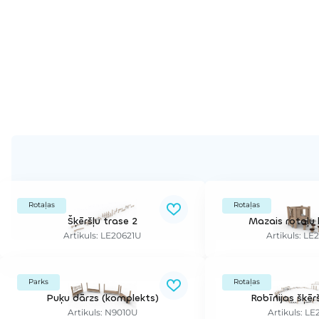
Rotaļas
Rotaļas
Šķēršļu trase 2
Mazais rotaļu
Artikuls: LE20621U
Artikuls: L
Parks
Rotaļas
Puķu dārzs (komplekts)
Robīnijas šķēr
Artikuls: N9010U
Artikuls: L