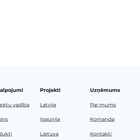
alpojumi
Projekti
Uzņēmums
jektu vadība
Latvija
Par mums
ains
Igaunija
Komanda
dukti
Lietuva
Kontakti