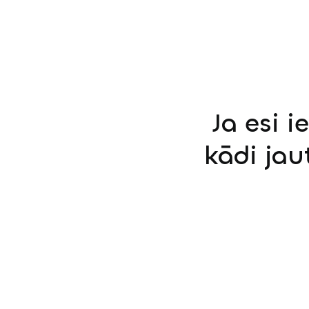
Ja esi i
kādi jau