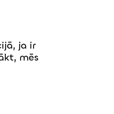
jā, ja ir
sākt, mēs