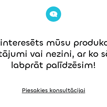
einteresēts mūsu produkci
tājumi vai nezini, ar ko 
labprāt palīdzēsim!
Piesakies konsultācijai