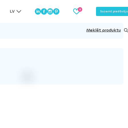
LV
Saņemt piedāvāj
Meklēt produktu