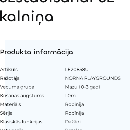
kalniņa
Produkta informācija
Artikuls
LE20858U
Ražotājs
NORNA PLAYGROUNDS
Vecuma grupa
Mazuļi 0-3 gadi
Krišanas augstums
1.0m
Materiāls
Robīnija
Sērija
Robīnija
Klasiskās funkcijas
Dažādi