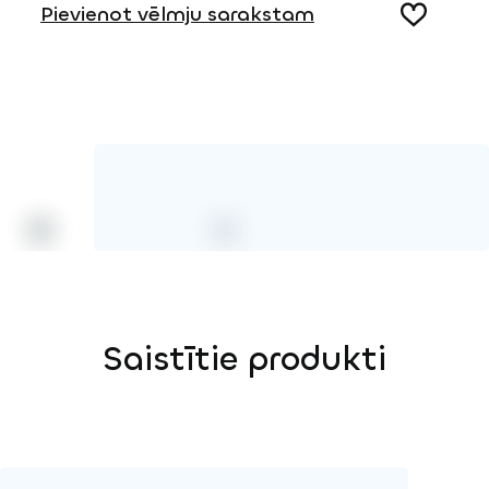
Pievienot vēlmju sarakstam
3D DWG
HPL krāsa
Saistītie produkti