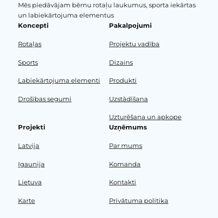
Mēs piedāvājam bērnu rotaļu laukumus, sporta iekārtas
un labiekārtojuma elementus
Koncepti
Pakalpojumi
Rotaļas
Projektu vadība
Sports
Dizains
Labiekārtojuma elementi
Produkti
Drošības segumi
Uzstādīšana
Uzturēšana un apkope
Projekti
Uzņēmums
Latvija
Par mums
Igaunija
Komanda
Lietuva
Kontakti
Karte
Privātuma politika