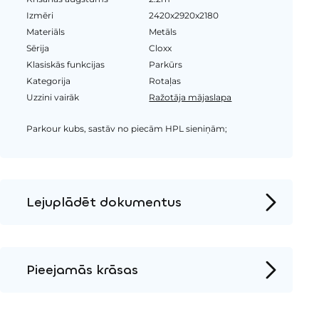
Izmēri
2420x2920x2180
Materiāls
Metāls
Sērija
Cloxx
Klasiskās funkcijas
Parkūrs
Kategorija
Rotaļas
Uzzini vairāk
Ražotāja mājaslapa
Parkour kubs, sastāv no piecām HPL sieniņām;
Lejuplādēt dokumentus
Produkta lapa
Instalācijas instrukcijas
Pieejamās krāsas
2D DWG – Sānu skats
Metāls
2D DWG – Augšas skats