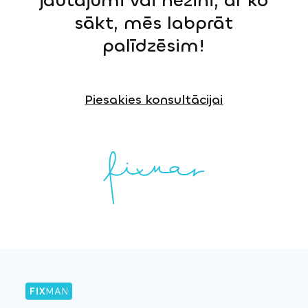
jautājumi vai nezini, ar ko
sākt, mēs labprāt
palīdzēsim!
Piesakies konsultācijai