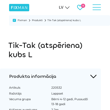
LV
Fixman
Produkti
Tik-Tak (atspēriena) kubs L
Tik-Tak (atspēriena)
kubs L
Produkta informācija
Artikuls
220532
Ražotājs
Lappset
Vecuma grupa
Bērni 4-12 gadi, Pusaudži
13-18 gadi
Krišanas augstums
2.2m