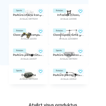
Sports
Rotaļas
Parkūra stieņu komplekts S
Infozīme (Cloxx)
Artikuls: 081750M
Artikuls: 220590
Rotaļas
Rotaļas
Cloxx rotaļu komplekss Rādijs
Cloxx šūpoļu rāmis grozam un 2 sēdeklīšiem (sēdeklīši nav iekļauti)
Artikuls: 220310
Artikuls: 220068M
Rotaļas
Sports
Parkūra precizitātes stienis (papildsekcija)
Parkūra komplekss Balanss
Artikuls: 220537
Artikuls: 081761M
Sports
Rotaļas
Dex Kaste
Parkūra precizitātes stienis
Artikuls: 081702M
Artikuls: 220541
Atvērt visus produktus