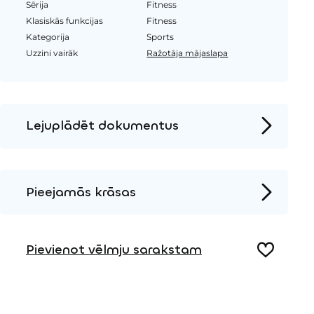
Sērija
Fitness
Klasiskās funkcijas
Fitness
Kategorija
Sports
Uzzini vairāk
Ražotāja mājaslapa
Lejuplādēt dokumentus
Produkta lapa
Instalācijas instrukcijas
Pieejamās krāsas
2D DWG – Sānu skats
Metāls
2D DWG – Augšas skats
Pievienot vēlmju sarakstam
3D DWG
Koks