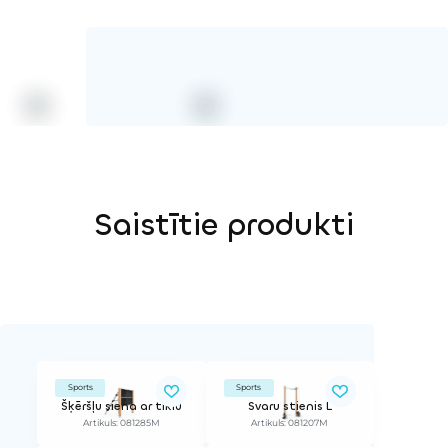
Saistītie produkti
Sports
Sports
Šķēršļu siena ar tīklu
Svaru stienis L
Artikuls: 081285M
Artikuls: 081207M