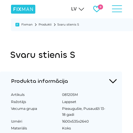
LV
Fixman
Produkti
Svaru stienis S
Svaru stienis S
Produkta informācija
Artikuls
081205M
Ražotājs
Lappset
Vecuma grupa
Pieaugušie, Pusaudži 13-
18 gadi
Izmēri
1600x535x2640
Materiāls
Koks