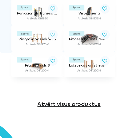
Sports
Sports
Funkcionāls fitnesa rāmis S
Virves siena
Artikuls: 081850
Artikuls: 081235M
Sports
Sports
Vingrošanas iekārta
Fitnesa kāpnes, Y-veida modelis, kreisās puses versija
Artikuls: 081270M
Artikuls: 081876M
Sports
Sports
Fitnesa sols S
Līdztekas un stiepšanās stienis
Artikuls: 081200M
Artikuls: 081220M
Atvērt visus produktus