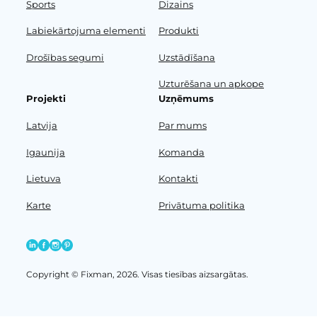
Sports
Dizains
Labiekārtojuma elementi
Produkti
Drošības segumi
Uzstādīšana
Uzturēšana un apkope
Projekti
Uzņēmums
Latvija
Par mums
Igaunija
Komanda
Lietuva
Kontakti
Karte
Privātuma politika
Copyright © Fixman, 2026. Visas tiesības aizsargātas.