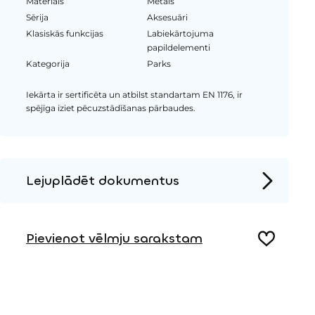
Materiāls
Metāls
Sērija
Aksesuāri
Klasiskās funkcijas
Labiekārtojuma
papildelementi
Kategorija
Parks
Iekārta ir sertificēta un atbilst standartam EN 1176, ir
spējīga iziet pēcuzstādīšanas pārbaudes.
Lejuplādēt dokumentus
Produkta lapa
Pievienot vēlmju sarakstam