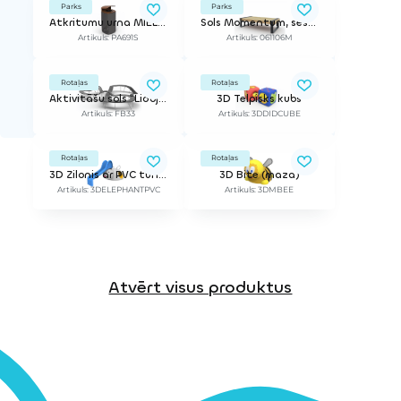
Parks
Parks
Atkritumu urna MIELEK T
Sols Momentum, sešvietīgs dīvāns
Artikuls: PA691S
Artikuls: 061106M
Rotaļas
Rotaļas
Aktivitāšu sols "Lidojošais sols" (Cena par 1m)
3D Telpisks kubs
Artikuls: FB33
Artikuls: 3DDIDCUBE
Rotaļas
Rotaļas
3D Zilonis ar PVC tuneli un slidkalniņu
3D Bite (maza)
Artikuls: 3DELEPHANTPVC
Artikuls: 3DMBEE
Atvērt visus produktus