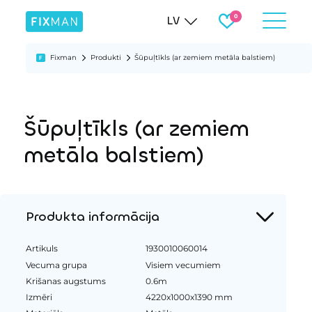
LV
Fixman
Produkti
Šūpuļtīkls (ar zemiem metāla balstiem)
Šūpuļtīkls (ar zemiem
metāla balstiem)
Produkta informācija
Artikuls
1930010060014
Vecuma grupa
Visiem vecumiem
Krišanas augstums
0.6m
Izmēri
4220x1000x1390 mm