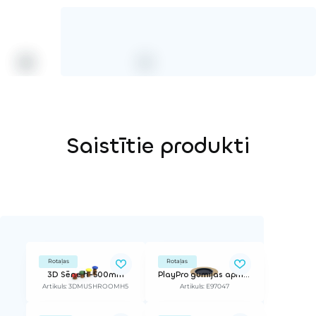
Saistītie produkti
Rotaļas
Rotaļas
3D Sēne h-500mm
PlayPro gumijas apmale apaļam Kids Tramp Loop 150x150cm (lietajam gumijas segumam)
Artikuls: 3DMUSHROOMH5
Artikuls: E97047