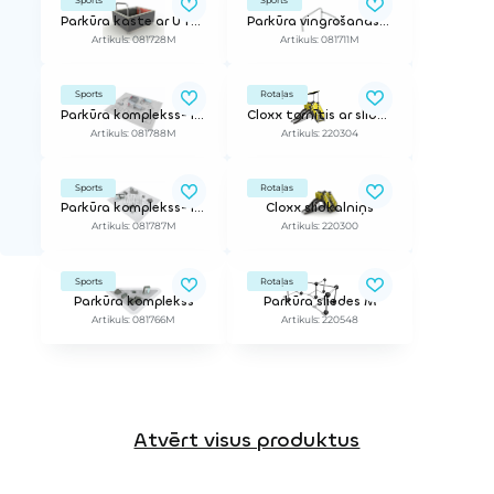
Sports
Sports
Parkūra kaste ar U formas stieni
Parkūra vingrošanas stienis, zems
Artikuls: 081728M
Artikuls: 081711M
Sports
Rotaļas
Parkūra komplekss- Izkārtojums S2
Cloxx tornītis ar slidkalniņu
Artikuls: 081788M
Artikuls: 220304
Sports
Rotaļas
Parkūra komplekss- Izkārtojums L2
Cloxx slidkalniņš
Artikuls: 081787M
Artikuls: 220300
Sports
Rotaļas
Parkūra komplekss
Parkūra sliedes M
Artikuls: 081766M
Artikuls: 220548
Atvērt visus produktus