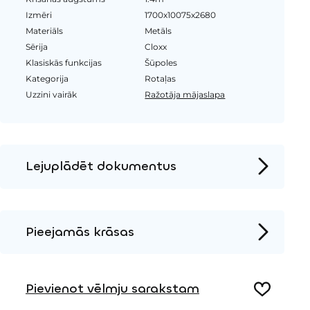
Izmēri
1700x10075x2680
Materiāls
Metāls
Sērija
Cloxx
Klasiskās funkcijas
Šūpoles
Kategorija
Rotaļas
Uzzini vairāk
Ražotāja mājaslapa
Lejuplādēt dokumentus
Produkta lapa
Instalācijas instrukcijas
Pieejamās krāsas
2D DWG – Sānu skats
Metāls
2D DWG – Augšas skats
Pievienot vēlmju sarakstam
3D DWG