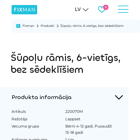
LV
Fixman
Produkti
Šūpoļu rāmis, 6-vietīgs, bez sēdeklīšiem
Šūpoļu rāmis, 6-vietīgs,
bez sēdeklīšiem
Produkta informācija
Artikuls
220070M
Ražotājs
Lappset
Vecuma grupa
Bērni 4-12 gadi, Pusaudži
13-18 gadi
Krišanas augstums
1.4m