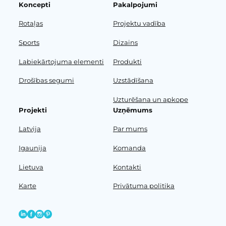
Koncepti
Pakalpojumi
Rotaļas
Projektu vadība
Sports
Dizains
Labiekārtojuma elementi
Produkti
Drošības segumi
Uzstādīšana
Uzturēšana un apkope
Projekti
Uzņēmums
Latvija
Par mums
Igaunija
Komanda
Lietuva
Kontakti
Karte
Privātuma politika