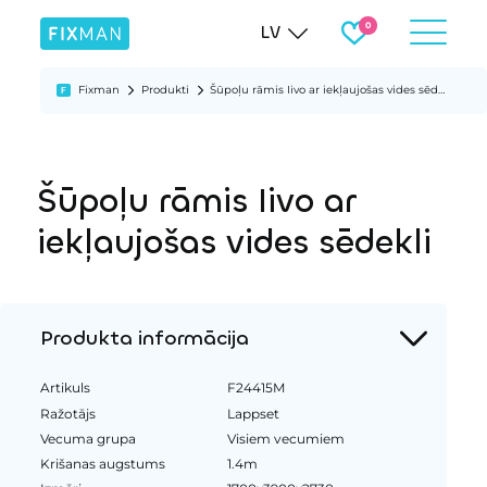
LV
Fixman
Produkti
Šūpoļu rāmis Iivo ar iekļaujošas vides sēdekli
Šūpoļu rāmis Iivo ar
iekļaujošas vides sēdekli
Produkta informācija
Artikuls
F24415M
Ražotājs
Lappset
Vecuma grupa
Visiem vecumiem
Krišanas augstums
1.4m