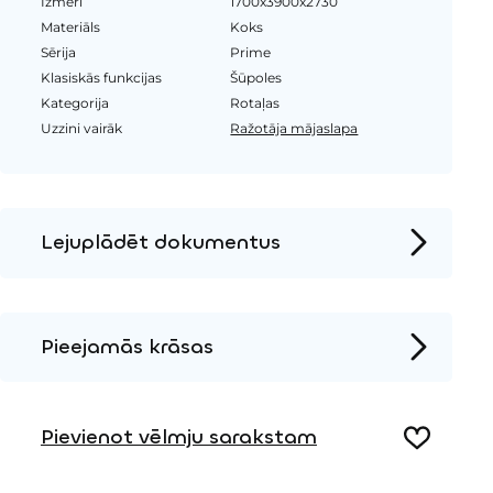
Izmēri
1700x3900x2730
Materiāls
Koks
Sērija
Prime
Klasiskās funkcijas
Šūpoles
Kategorija
Rotaļas
Uzzini vairāk
Ražotāja mājaslapa
Lejuplādēt dokumentus
Produkta lapa
Instalācijas instrukcijas
Pieejamās krāsas
3D DWG
Metāls
Pievienot vēlmju sarakstam
Koks