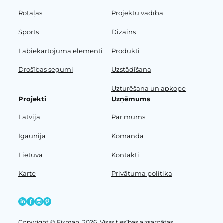
Rotaļas
Projektu vadība
Sports
Dizains
Labiekārtojuma elementi
Produkti
Drošības segumi
Uzstādīšana
Uzturēšana un apkope
Projekti
Uzņēmums
Latvija
Par mums
Igaunija
Komanda
Lietuva
Kontakti
Karte
Privātuma politika
Copyright © Fixman, 2026. Visas tiesības aizsargātas.