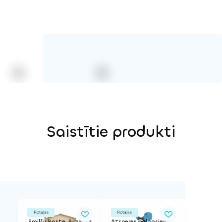
Saistītie produkti
Rotaļas
Rotaļas
Smilšu kaste, S izmērs
Atsperes balansieris Valis