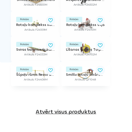
Artikuls: F24600M
Artikuls: F24502M
Rotaļas
Rotaļas
Rotaļu komplekss Milla
Rotaļu komplekss Vilja
Artikuls: F24109M
Artikuls: F24110M
Rotaļas
Rotaļas
Sviras balansieris Sara, garais
Līšanas tunelis Turpo, īss
Artikuls: F24033M
Artikuls: F24702M
Rotaļas
Rotaļas
Šūpoļu rāmis Ressu ar vietu šūpoļu grozam un 2 sēdeklīšiem (sēdeklīši nav iekļauti)
Smilšu rotaļu iekārta ar namiņu
Artikuls: F24408M
Artikuls: QF1048
Atvērt visus produktus