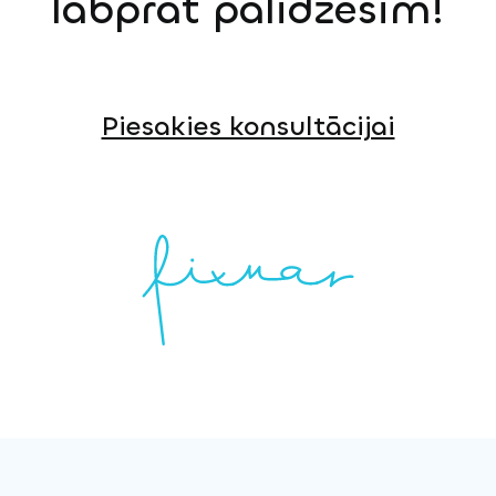
labprāt palīdzēsim!
Piesakies konsultācijai