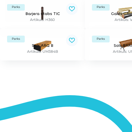
Parks
Parks
Barjera stabs TIC
Galds GAV
Artikuls: H360
Artikuls: 
Parks
Parks
Sols ARQ B
Sols BAR
Artikuls: UM384B
Artikuls: 