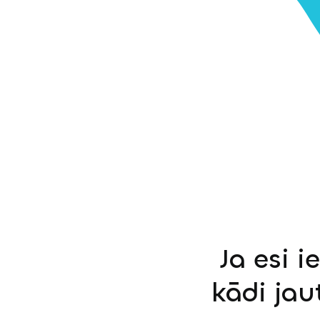
Ja esi i
kādi jau