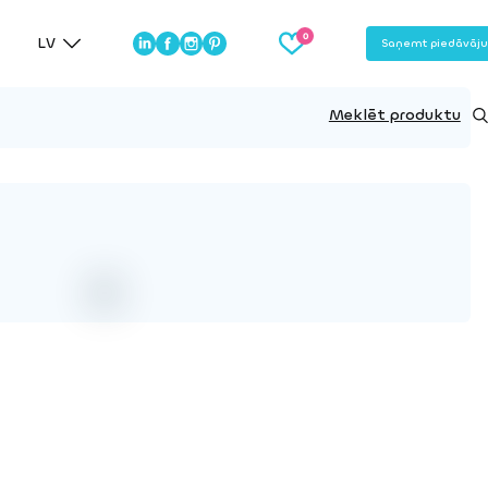
LV
Saņemt piedāvāj
Meklēt produktu