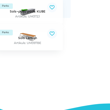
Parks
Sols–puķu pods KUBE
Artikuls: UM372J
Parks
Sols Leman
Artikuls: UM397BE