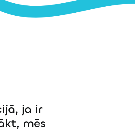
jā, ja ir
sākt, mēs