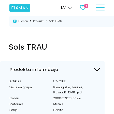
LV
Fixman
Produkti
Sols TRAU
Sols TRAU
Produkta informācija
Artikuls
UM396E
Vecuma grupa
Pieaugušie, Seniori,
Pusaudži 13-18 gadi
Izmēri
2000x630x510mm
Materiāls
Metāls
Sērija
Benito