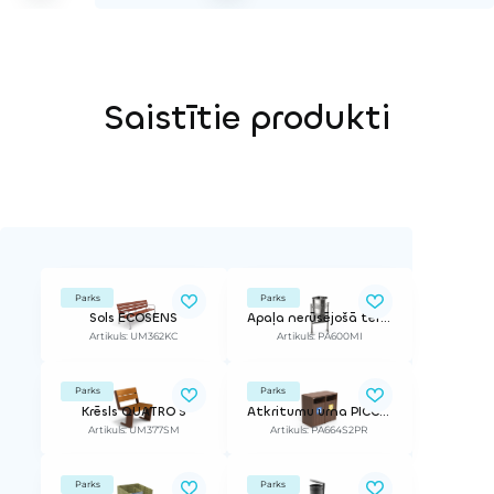
Saistītie produkti
Parks
Parks
Sols ECOSENS
Apaļa nerūsējošā tērauda atkritumu urna
Artikuls: UM362KC
Artikuls: PA600MI
Parks
Parks
Krēsls QUATRO S
Atkritumu urna PICCO 2 ReBnew
Artikuls: UM377SM
Artikuls: PA664S2PR
Parks
Parks