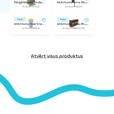
Pārģērbšanās kabīne SURF MAD
Atkritumu urna MUS ar lietus pārsegu
Artikuls: UM532
Artikuls: PA624T
Parks
Parks
Atkritumu tvertne IRIS Y
Atkritumu urna PICCO ReBnew
Artikuls: PA687A
Artikuls: PA664S3PR
Atvērt visus produktus