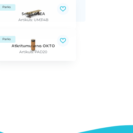
Parks
Soliņš OLEA
Artikuls: UM314B
Parks
Atkritumu urna OKTO
Artikuls: PAD20