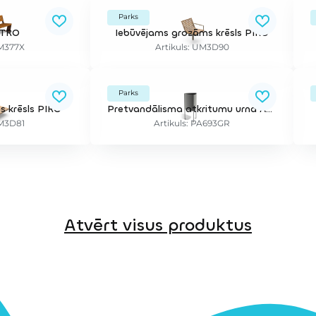
Parks
ATRO
Iebūvējams grozāms krēsls PIRO
UM377X
Artikuls: UM3D90
Parks
s krēsls PIRO
Pretvandālisma atkritumu urna ARGO 50
UM3D81
Artikuls: PA693GR
Atvērt visus produktus