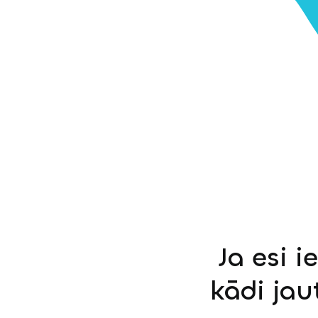
Ja esi i
kādi jau