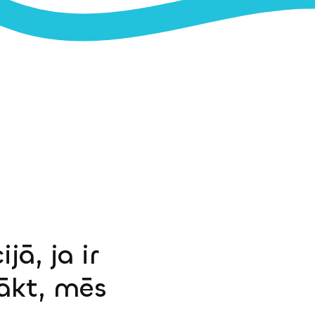
jā, ja ir
sākt, mēs