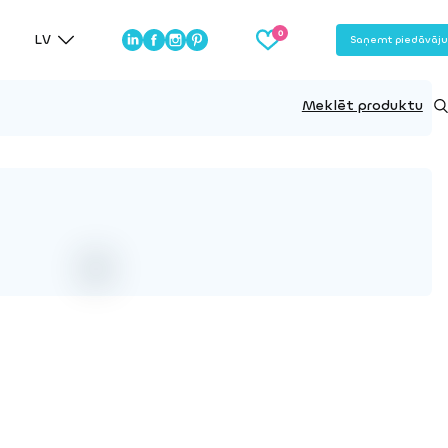
LV
Saņemt piedāvāj
Meklēt produktu