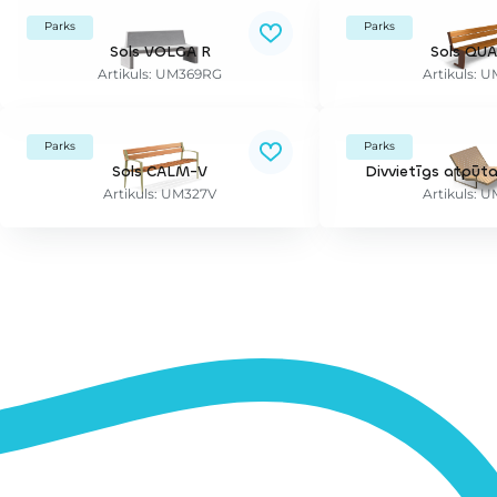
Parks
Parks
Sols VOLGA R
Sols QU
Artikuls: UM369RG
Artikuls: 
Parks
Parks
Sols CALM-V
Divvietīgs atpūta
Artikuls: UM327V
Artikuls: 