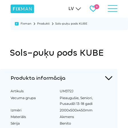
LV
Fixman
Produkti
Sols–puķu pods KUBE
Sols–puķu pods KUBE
Produkta informācija
Artikuls
UM372J
Vecuma grupa
Pieaugušie, Seniori,
Pusaudži 13-18 gadi
Izmēri
2000x500x450mm
Materiāls
Akmens
Sērija
Benito