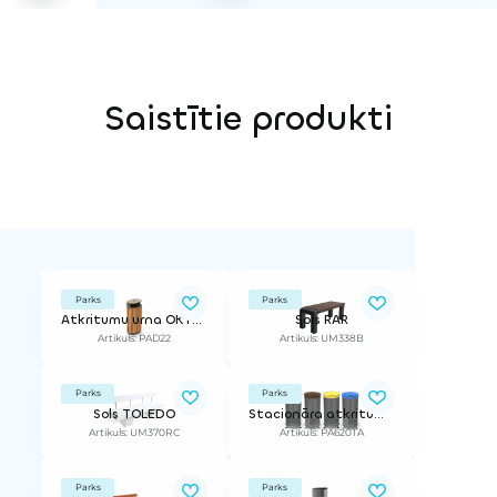
Saistītie produkti
Parks
Parks
Atkritumu urna OKTO PLUS
Sols RAR
Artikuls: PAD22
Artikuls: UM338B
Parks
Parks
Sols TOLEDO
Stacionāra atkritumu urna ARO SELECTIF
Artikuls: UM370RC
Artikuls: PA620TA
Parks
Parks