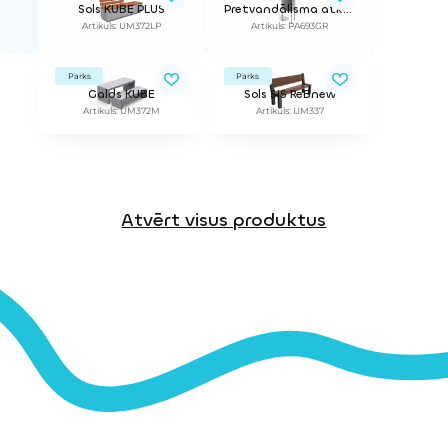
Sols KUBE PLUS
Pretvandālisma atkritumu urna ARGO 50
Artikuls: UM372LP
Artikuls: PA693GR
Parks
Parks
Galds KUBE
Sols SIS ReBnew
Artikuls: UM372M
Artikuls: UM337
Atvērt visus produktus