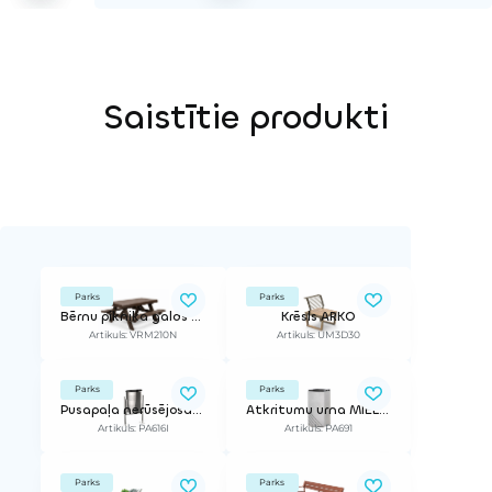
Saistītie produkti
Parks
Parks
Bērnu piknika galds ECO
Krēsls ARKO
Artikuls: VRM210N
Artikuls: UM3D30
Parks
Parks
Pusapaļa nerūsējošā tērauda atkritumu urna
Atkritumu urna MIELEK
Artikuls: PA616I
Artikuls: PA691
Parks
Parks