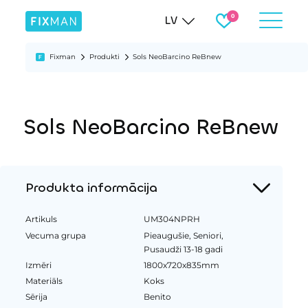
LV
Fixman
Produkti
Sols NeoBarcino ReBnew
Sols NeoBarcino ReBnew
Produkta informācija
Artikuls
UM304NPRH
Vecuma grupa
Pieaugušie, Seniori,
Pusaudži 13-18 gadi
Izmēri
1800x720x835mm
Materiāls
Koks
Sērija
Benito