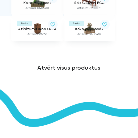
Koka puķu pods
Sols CITIZEN ECO
Artikuls: UM16401
Artikuls: UM301PR
Parks
Parks
Atkritumu urna OLEA
Koka puķu pods
Artikuls: PA655
Artikuls: UM16402
Atvērt visus produktus