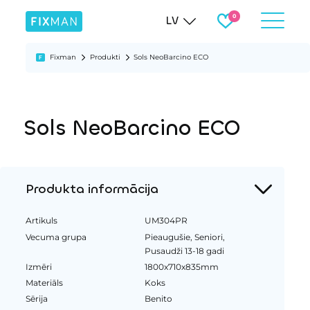
LV
Fixman
Produkti
Sols NeoBarcino ECO
Sols NeoBarcino ECO
Produkta informācija
Artikuls
UM304PR
Vecuma grupa
Pieaugušie, Seniori,
Pusaudži 13-18 gadi
Izmēri
1800x710x835mm
Materiāls
Koks
Sērija
Benito