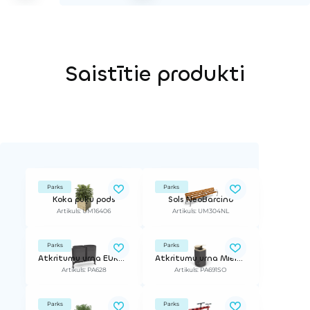
Saistītie produkti
Parks
Parks
Koka puķu pods
Sols NeoBarcino
Artikuls: UM16406
Artikuls: UM304NL
Parks
Parks
Atkritumu urna EUROPA
Atkritumu urna Mielek T
Artikuls: PA628
Artikuls: PA691SO
Parks
Parks