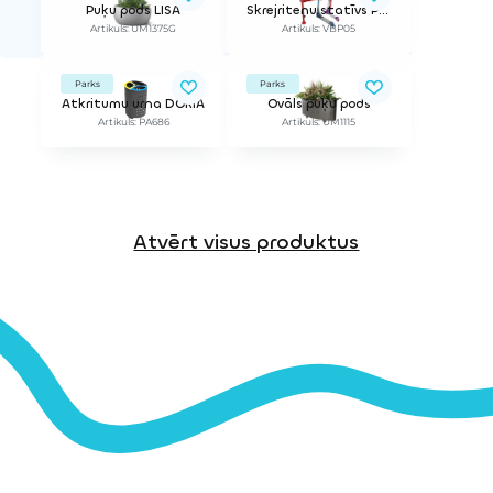
Puķu pods LISA
Skrejriteņu statīvs PATIN
Artikuls: UM1375G
Artikuls: VBP05
Parks
Parks
Atkritumu urna DORIA
Ovāls puķu pods
Artikuls: PA686
Artikuls: UM1115
Atvērt visus produktus